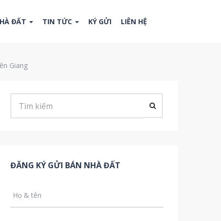
NHÀ ĐẤT
TIN TỨC
KÝ GỬI
LIÊN HỆ
ên Giang
ĐĂNG KÝ GỬI BÁN NHÀ ĐẤT