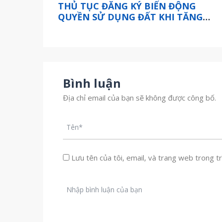
THỦ TỤC ĐĂNG KÝ BIẾN ĐỘNG
QUYỀN SỬ DỤNG ĐẤT KHI TĂNG
THÊM DIỆN TÍCH DO NHẬN THỪA
KẾ, TẶNG CHO QUYỀN SỬ DỤNG
ĐẤT ĐÃ CÓ GIẤY CHỨNG NHẬN
THẾ NÀO?
Bình luận
Địa chỉ email của bạn sẽ không được công bố.
Lưu tên của tôi, email, và trang web trong trì