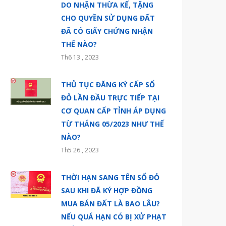
DO NHẬN THỪA KẾ, TẶNG
CHO QUYỀN SỬ DỤNG ĐẤT
ĐÃ CÓ GIẤY CHỨNG NHẬN
THẾ NÀO?
Th6 13 , 2023
THỦ TỤC ĐĂNG KÝ CẤP SỔ
ĐỎ LẦN ĐẦU TRỰC TIẾP TẠI
CƠ QUAN CẤP TỈNH ÁP DỤNG
TỪ THÁNG 05/2023 NHƯ THẾ
NÀO?
Th5 26 , 2023
THỜI HẠN SANG TÊN SỔ ĐỎ
SAU KHI ĐÃ KÝ HỢP ĐỒNG
MUA BÁN ĐẤT LÀ BAO LÂU?
NẾU QUÁ HẠN CÓ BỊ XỬ PHẠT