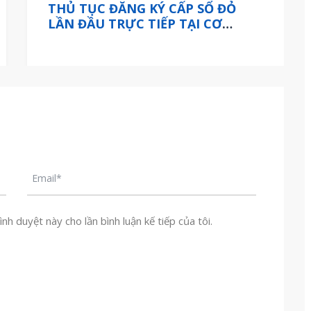
THỦ TỤC ĐĂNG KÝ CẤP SỔ ĐỎ
LẦN ĐẦU TRỰC TIẾP TẠI CƠ
QUAN CẤP TỈNH ÁP DỤNG TỪ
THÁNG 05/2023 NHƯ THẾ NÀO?
nh duyệt này cho lần bình luận kế tiếp của tôi.