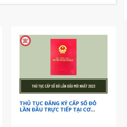
THỦ TỤC ĐĂNG KÝ CẤP SỔ ĐỎ
LẦN ĐẦU TRỰC TIẾP TẠI CƠ
QUAN CẤP TỈNH ÁP DỤNG TỪ
THÁNG 05/2023 NHƯ THẾ NÀO?