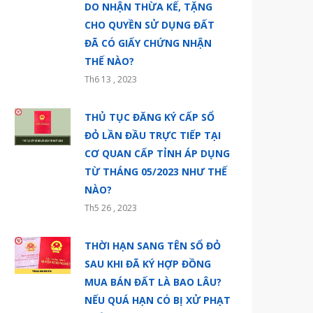
DO NHẬN THỪA KẾ, TẶNG
CHO QUYỀN SỬ DỤNG ĐẤT
ĐÃ CÓ GIẤY CHỨNG NHẬN
THẾ NÀO?
Th6 13 , 2023
THỦ TỤC ĐĂNG KÝ CẤP SỔ
ĐỎ LẦN ĐẦU TRỰC TIẾP TẠI
CƠ QUAN CẤP TỈNH ÁP DỤNG
TỪ THÁNG 05/2023 NHƯ THẾ
NÀO?
Th5 26 , 2023
THỜI HẠN SANG TÊN SỔ ĐỎ
SAU KHI ĐÃ KÝ HỢP ĐỒNG
MUA BÁN ĐẤT LÀ BAO LÂU?
NẾU QUÁ HẠN CÓ BỊ XỬ PHẠT