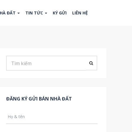
NHÀ ĐẤT
TIN TỨC
KÝ GỬI
LIÊN HỆ
ĐĂNG KÝ GỬI BÁN NHÀ ĐẤT