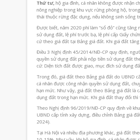
Thứ tư,
hộ gia đình, cá nhân không được nhận c
nông nghiệp trong khu vực rừng phòng hộ, trong
thái thuộc rừng đặc dụng, nếu không sinh sống 
Được biết, năm 2020 phí làm “sổ đỏ” cũng tăng m
sử dụng đất, lệ phí trước bạ, lệ phí cấp Giấy chứ
cứ theo giá đất tại Bảng giá đất. Khi giá đất tăng
Điều 3 Nghị định 45/2014/NĐ-CP quy định, ngườ
quyền sử dụng đất phải nộp tiền sử dụng đất theo
cứ: Diện tích đất được giao, mục đích sử dụng đất
Trong đó, giá đất theo Bảng giá đất do UBND cấ
cá nhân được công nhận quyền sử dụng đất, chuyể
hạn mức. Như vậy, giá đất theo Bảng giá đất là c
dụng đất trong hạn mức. Khi giá đất thay đổi thì
Theo Nghị định 96/2019/NĐ-CP quy định về khu
UBND cấp tỉnh xây dựng, điều chỉnh Bảng giá đấ
2024).
Tại Hà Nội và nhiều địa phương khác, giá đất the
10-15%. Như vậy, khi hộ gia đình, cá nhân được