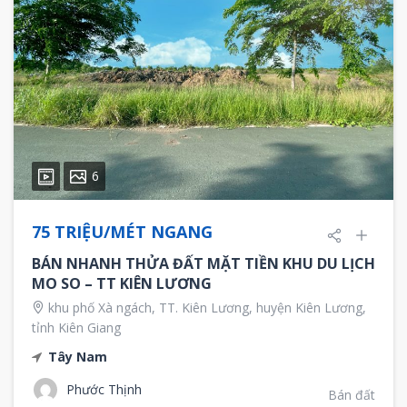
6
75 TRIỆU/MÉT NGANG
BÁN NHANH THỬA ĐẤT MẶT TIỀN KHU DU LỊCH
MO SO – TT KIÊN LƯƠNG
khu phố Xà ngách, TT. Kiên Lương, huyện Kiên Lương,
tỉnh Kiên Giang
Tây Nam
Phước Thịnh
Bán đất