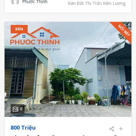
Phước Thịnh
Bán Đất Thị Trấn Kiên Lương
NỔI BẬT
BÁN
8
800 Triệu