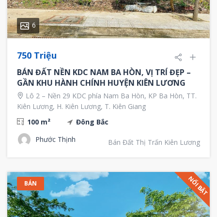
6
750 Triệu
BÁN ĐẤT NỀN KDC NAM BA HÒN, VỊ TRÍ ĐẸP –
GẦN KHU HÀNH CHÍNH HUYỆN KIÊN LƯƠNG
Lô 2 – Nền 29 KDC phía Nam Ba Hòn, KP Ba Hòn, TT.
Kiên Lương, H. Kiên Lương, T. Kiên Giang
100 m²
Đông Bắc
Phước Thịnh
Bán Đất Thị Trấn Kiên Lương
NỔI BẬT
BÁN