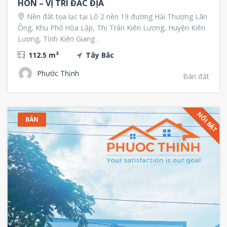
HÒN – VỊ TRÍ ĐẮC ĐỊA
Nền đất tọa lạc tại Lô 2 nền 19 đường Hải Thượng Lãn
Ông, Khu Phố Hòa Lập, Thị Trấn Kiên Lương, Huyện Kiên
Lương, Tỉnh Kiên Giang .
112.5 m²
Tây Bắc
Phước Thịnh
Bán đất
NỔI BẬT
BÁN