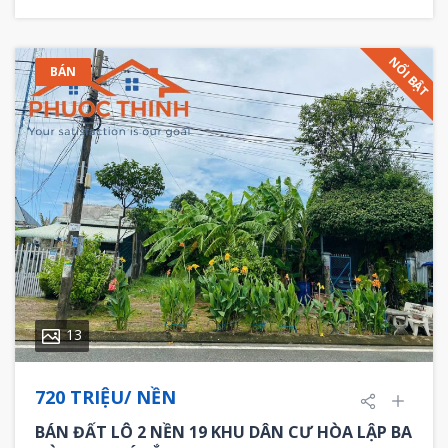
NỔI BẬT
BÁN
13
720 TRIỆU/ NỀN
BÁN ĐẤT LÔ 2 NỀN 19 KHU DÂN CƯ HÒA LẬP BA