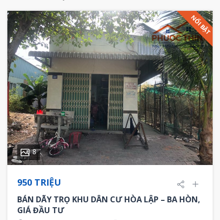
NỔI BẬT
8
950 TRIỆU
BÁN DÃY TRỌ KHU DÂN CƯ HÒA LẬP – BA HÒN,
GIÁ ĐẦU TƯ