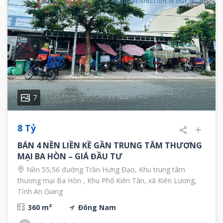
7
8 Tỷ
BÁN 4 NỀN LIỀN KỀ GẦN TRUNG TÂM THƯƠNG
MẠI BA HÒN – GIÁ ĐẦU TƯ
Nền 55,56 đường Trần Hưng Đạo, Khu trung tâm
thương mại Ba Hòn , Khu Phố Kiên Tân, xã Kiên Lương,
Tỉnh An Giang
360 m²
Đông Nam