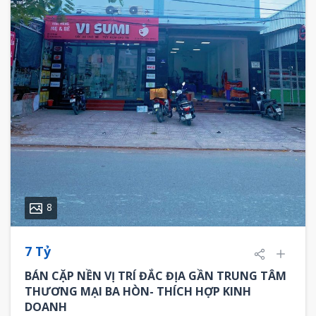
8
7 Tỷ
BÁN CẶP NỀN VỊ TRÍ ĐẮC ĐỊA GẦN TRUNG TÂM
THƯƠNG MẠI BA HÒN- THÍCH HỢP KINH
DOANH