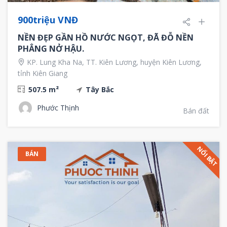
900triệu VNĐ
NỀN ĐẸP GẦN HỒ NƯỚC NGỌT, ĐÃ ĐỖ NỀN
PHẲNG NỞ HẬU.
KP. Lung Kha Na, TT. Kiên Lương, huyện Kiên Lương,
tỉnh Kiên Giang
507.5 m²
Tây Bắc
Phước Thịnh
Bán đất
NỔI BẬT
BÁN