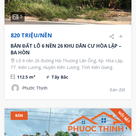
5
820 TRIỆU/NỀN
BÁN ĐẤT LÔ 6 NỀN 26 KHU DÂN CƯ HÒA LẬP –
BA HÒN
Lô 6 nền 26 đường Hải Thượng Lãn Ông, Kp. Hòa Lập,
TT. Kiên Lương, Huyện Kiên Lương. Tỉnh Kiên Giang .
112.5 m²
Tây Bắc
Phước Thịnh
Bán đất
NỔI BẬT
BÁN