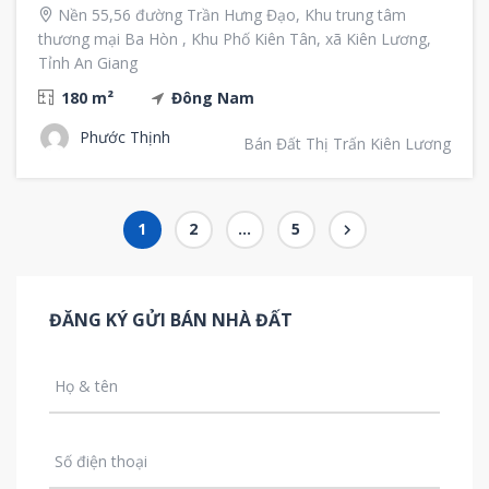
Nền 55,56 đường Trần Hưng Đạo, Khu trung tâm
thương mại Ba Hòn , Khu Phố Kiên Tân, xã Kiên Lương,
Tỉnh An Giang
180 m²
Đông Nam
Phước Thịnh
Bán Đất Thị Trấn Kiên Lương
Page
1
Page
2
…
Page
5
Điều
hướng
bài
ĐĂNG KÝ GỬI BÁN NHÀ ĐẤT
viết