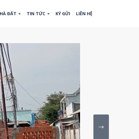
NHÀ ĐẤT
TIN TỨC
KÝ GỬI
LIÊN HỆ