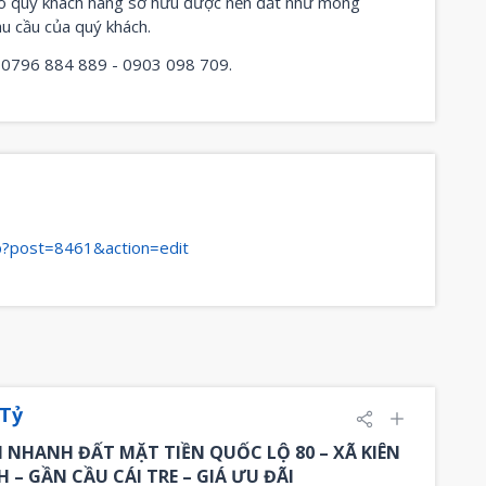
cho quý khách hàng sở hữu được nền đất như mong
u cầu của quý khách.
c: 0796 884 889 - 0903 098 709.
hp?post=8461&action=edit
 Tỷ
 NHANH ĐẤT MẶT TIỀN QUỐC LỘ 80 – XÃ KIÊN
H – GẦN CẦU CÁI TRE – GIÁ ƯU ĐÃI