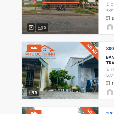
Qu
Kiên
2
5
NỔI BẬT
800
BÁN
BÁN
TRẠ
Lô
Lươn
1
8
2,8
BÁN