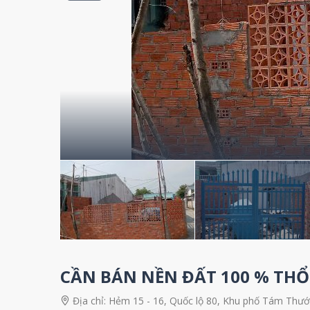
CẦN BÁN NỀN ĐẤT 100 % THỔ
Địa chỉ:
Hẻm 15 - 16, Quốc lộ 80, Khu phố Tám Thước