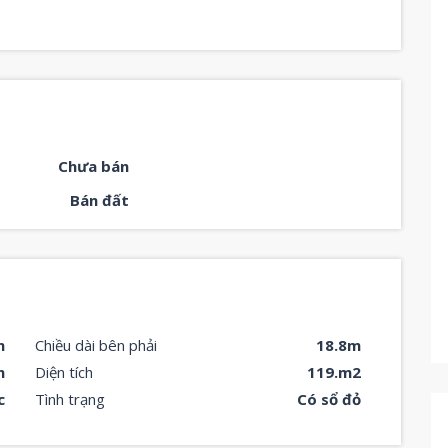
Chưa bán
Bán đất
m
Chiều dài bên phải
18.8m
m
Diện tích
119.m2
c
Tình trạng
Có sổ đỏ