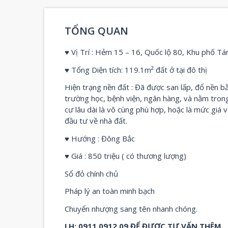
TỔNG QUAN
♥ Vị Trí : Hẻm 15 – 16, Quốc lộ 80, Khu phố T
♥ Tổng Diện tích: 119.1m² đất ở tại đô thị
Hiện trạng nền đất : Đã được san lấp, đổ nền bằ
trường học, bệnh viện, ngân hàng, và nằm trong
cư lâu dài là vô cùng phù hợp, hoặc là mức giá
đầu tư về nhà đất.
♥ Hướng : Đông Bắc
♥ Giá : 850 triệu ( có thương lượng)
Sổ đỏ chính chủ
Pháp lý an toàn minh bạch
Chuyển nhượng sang tên nhanh chóng.
LH: 0911 0912 09 ĐỂ ĐƯỢC TƯ VẤN THÊM