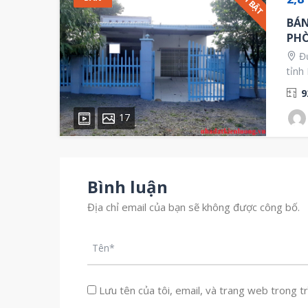
NỔI BẬT
BÁN
PHÒ
Đư
tỉnh
9
17
Bình luận
Địa chỉ email của bạn sẽ không được công bố.
Lưu tên của tôi, email, và trang web trong trì