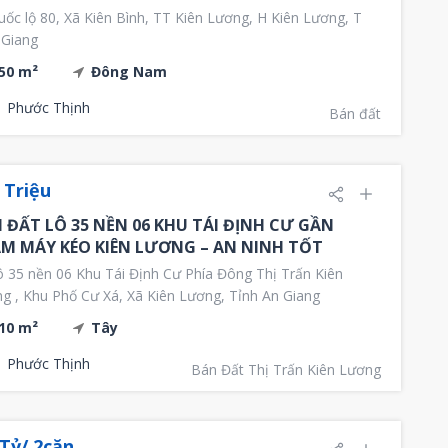
ốc lộ 80, Xã Kiên Bình, TT Kiên Lương, H Kiên Lương, T
 Giang
50 m²
Đông Nam
Phước Thịnh
Bán đất
 Triệu
 ĐẤT LÔ 35 NỀN 06 KHU TÁI ĐỊNH CƯ GẦN
M MÁY KÉO KIÊN LƯƠNG – AN NINH TỐT
 35 nền 06 Khu Tái Định Cư Phía Đông Thị Trấn Kiên
g , Khu Phố Cư Xá, Xã Kiên Lương, Tỉnh An Giang
10 m²
Tây
Phước Thịnh
Bán Đất Thị Trấn Kiên Lương
 Tỷ/ 2căn