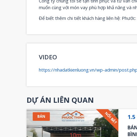
Công ty chúng tôi sẽ tận tình phục và tư vấn 
muốn cùng với món vay phù hợp khả năng và nh
Để biết thêm chi tiết khách hàng liên hệ: Phướ
VIDEO
https://nhadatkienluong.vn/wp-admin/post.p
DỰ ÁN LIÊN QUAN
NỔI BẬT
1.5
BÁN
BÁN
BÌN