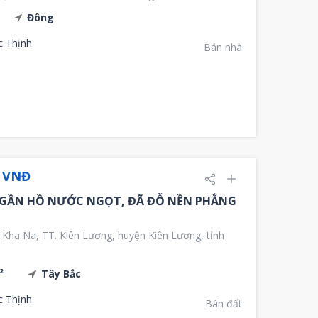
Đông
c Thịnh
Bán nhà
u VNĐ
 GẦN HỒ NƯỚC NGỌT, ĐÃ ĐỖ NỀN PHẲNG
 Kha Na, TT. Kiên Lương, huyện Kiên Lương, tỉnh
²
Tây Bắc
c Thịnh
Bán đất