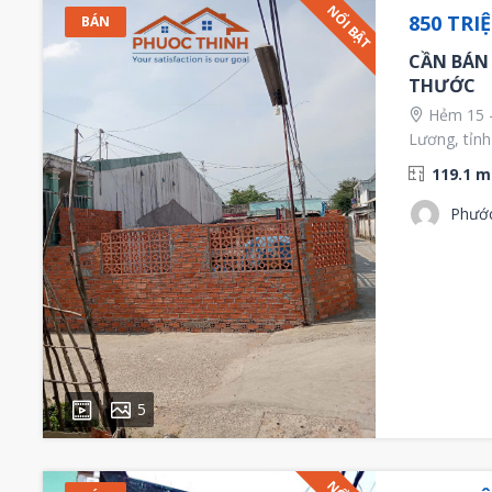
NỔI BẬT
850 TRI
BÁN
CẦN BÁN
THƯỚC
Hẻm 15 -
Lương, tỉnh
119.1 m
Phướ
5