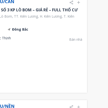
ỆU/CĂN
SỐ 3 KP LÒ BOM – GIÁ RẺ – FULL THỔ CƯ
ò Bom, TT. Kiên Lương, H. Kiên Lương, T. Kiên
Đông Bắc
c Thịnh
Bán nhà
ỆU/NỀN