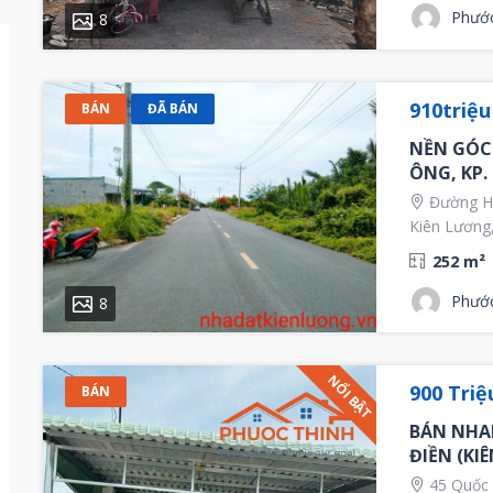
Phướ
8
910triệ
BÁN
ĐÃ BÁN
NỀN GÓC
ÔNG, KP.
Đường Hả
Kiên Lương,
252 m²
Phướ
8
NỔI BẬT
900 Triệ
BÁN
BÁN NHA
ĐIỀN (KIÊ
45 Quốc l