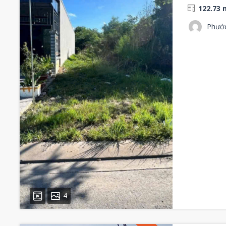
122.73 
Phướ
4