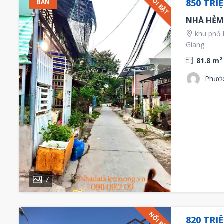
NỔI BẬT
850 TRI
BÁN
NHÀ HẺM 
khu phố L
Giang.
81.8 m²
Phướ
7
NỔI BẬT
820 TRI