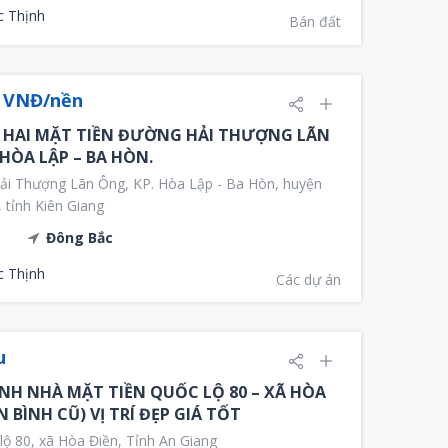
c Thịnh
Bán đất
u VNĐ/nền
 HAI MẶT TIỀN ĐƯỜNG HẢI THƯỢNG LÃN
 HÒA LẬP – BA HÒN.
i Thượng Lãn Ông, KP. Hòa Lập - Ba Hòn, huyện
 tỉnh Kiên Giang
Đông Bắc
c Thịnh
Các dự án
u
NH NHÀ MẶT TIỀN QUỐC LỘ 80 – XÃ HÒA
N BÌNH CŨ) VỊ TRÍ ĐẸP GIÁ TỐT
ộ 80, xã Hòa Điền, Tỉnh An Giang