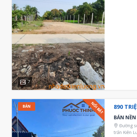
7
NỔI BẬT
890 TRI
BÁN
BÁN NỀN
Đường số 
trấn Kiên L