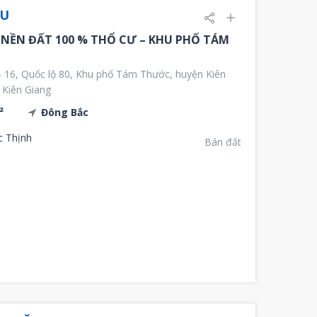
ỆU
 NỀN ĐẤT 100 % THỔ CƯ – KHU PHỐ TÁM
 16, Quốc lộ 80, Khu phố Tám Thước, huyện Kiên
 Kiên Giang
²
Đông Bắc
c Thịnh
Bán đất