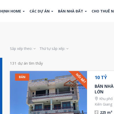
THỊNH HOME
CÁC DỰ ÁN
BÁN NHÀ ĐẤT
CHO THUÊ 
Sắp xếp theo:
Thứ tự sắp xếp:
131 dự án tìm thấy
NỔI BẬT
10 TỶ
BÁN
BÁN NHÀ 
LỚN
Khu phố 
Kiên Giang
225 m²