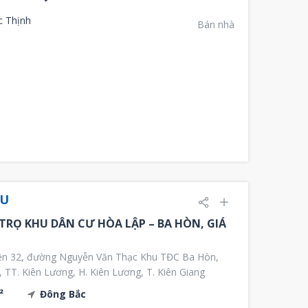
c Thịnh
Bán nhà
ỆU
TRỌ KHU DÂN CƯ HÒA LẬP – BA HÒN, GIÁ
ền 32, đường Nguyễn Văn Thạc Khu TĐC Ba Hòn,
, TT. Kiên Lương, H. Kiên Lương, T. Kiên Giang
²
Đông Bắc