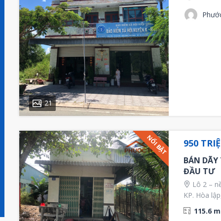
Phướ
21
NỔI BẬT
950 TRI
BÁN DÃY 
ĐẦU TƯ
Lô 2 – n
KP. Hòa lập
115.6 m