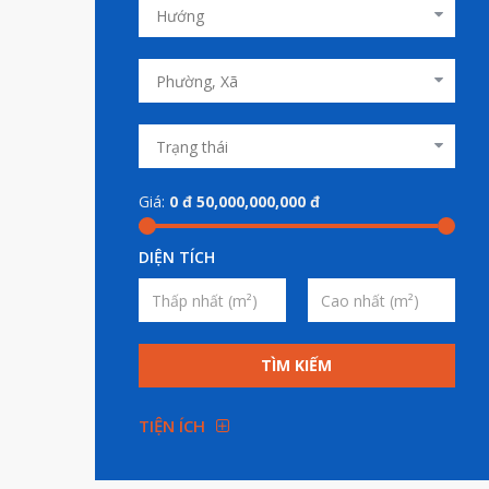
Giá:
0
đ
50,000,000,000
đ
DIỆN TÍCH
TÌM KIẾM
TIỆN ÍCH