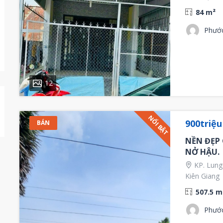
84 m²
Phướ
12
NỔI BẬT
900triệ
BÁN
NỀN ĐẸP
NỞ HẬU.
KP. Lung
Kiên Giang
507.5 m
Phướ