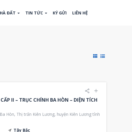
NHÀ ĐẤT
TIN TỨC
KÝ GỬI
LIÊN HỆ
CẤP II – TRỤC CHÍNH BA HÒN – DIỆN TÍCH
Ba Hòn, Thị trấn Kiên Lương, huyện Kiên Lương tỉnh
Tây Bắc