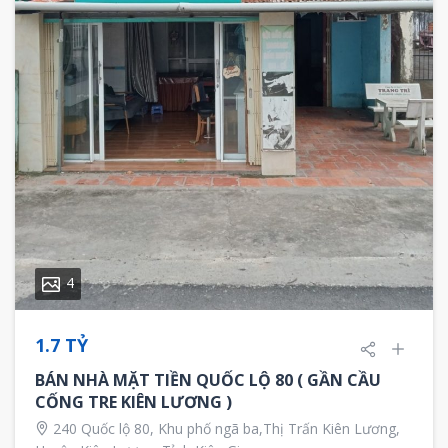
4
1.7 TỶ
BÁN NHÀ MẶT TIỀN QUỐC LỘ 80 ( GẦN CẦU
CỐNG TRE KIÊN LƯƠNG )
240 Quốc lộ 80, Khu phố ngã ba,Thị Trấn Kiên Lương,