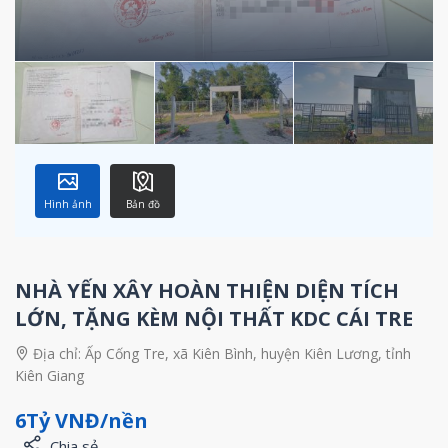
Hình ảnh
Bản đồ
NHÀ YẾN XÂY HOÀN THIỆN DIỆN TÍCH
LỚN, TẶNG KÈM NỘI THẤT KDC CÁI TRE
Địa chỉ:
Ấp Cống Tre, xã Kiên Bình, huyện Kiên Lương, tỉnh
Kiên Giang
6Tỷ VNĐ/nền
Chia sẻ