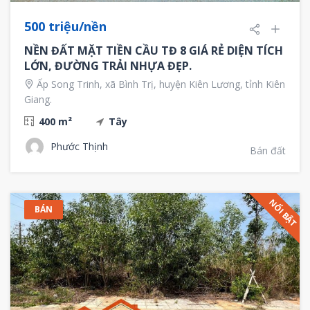
500 triệu/nền
NỀN ĐẤT MẶT TIỀN CẦU TĐ 8 GIÁ RẺ DIỆN TÍCH
LỚN, ĐƯỜNG TRẢI NHỰA ĐẸP.
Ấp Song Trinh, xã Bình Trị, huyện Kiên Lương, tỉnh Kiên
Giang.
400 m²
Tây
Phước Thịnh
Bán đất
NỔI BẬT
BÁN