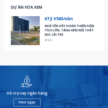
DỰ ÁN VỪA XEM
6Tỷ VNĐ/nền
NHÀ YẾN XÂY HOÀN THIỆN DIỆN
TÍCH LỚN, TẶNG KÈM NỘI THẤT
KDC CÁI TRE
Bắc
Hỗ trợ vay ngân hàng
Xem ngay