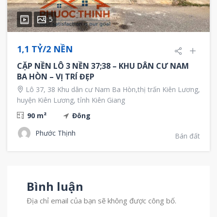
5
1,1 TỶ/2 NỀN
CẶP NỀN LÔ 3 NỀN 37;38 – KHU DÂN CƯ NAM
BA HÒN – VỊ TRÍ ĐẸP
Lô 37, 38 Khu dân cư Nam Ba Hòn,thị trấn Kiên Lương,
huyện Kiên Lương, tỉnh Kiên Giang
90 m²
Đông
Phước Thịnh
Bán đất
Bình luận
Địa chỉ email của bạn sẽ không được công bố.