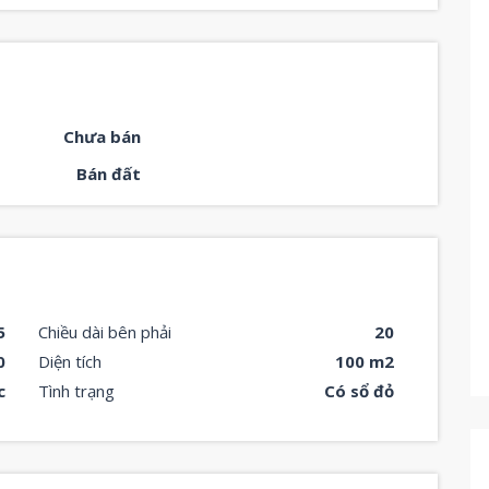
Chưa bán
Bán đất
5
Chiều dài bên phải
20
0
Diện tích
100 m2
c
Tình trạng
Có sổ đỏ