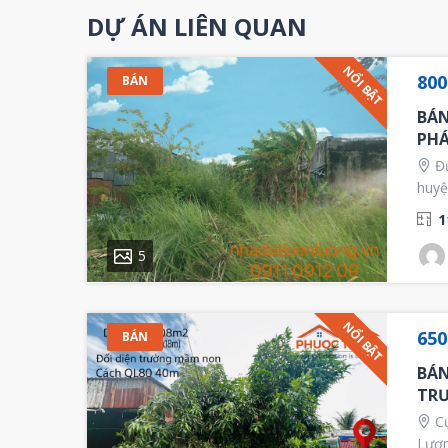
DỰ ÁN LIÊN QUAN
NỔI BẬT
80
BÁN
BÁN
PHÁ
Đư
huyệ
1
5
NỔI BẬT
650
BÁN
BÁN
TR
Cụ
Lươn