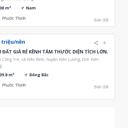
08 m²
Nam
Phước Thịnh
Bán đất
 triệu/nền
 ĐẤT GIÁ RẺ KÊNH TÁM THƯỚC DIỆN TÍCH LỚN.
 Cống Tre, xã Kiên Bình, huyện Kiên Lương, tỉnh Kiên
g
09.8 m²
Đông Bắc
Phước Thịnh
Bán đất