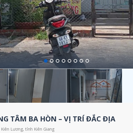
NG TÂM BA HÒN – VỊ TRÍ ĐẮC ĐỊA
 Kiên Lương, tỉnh Kiên Giang