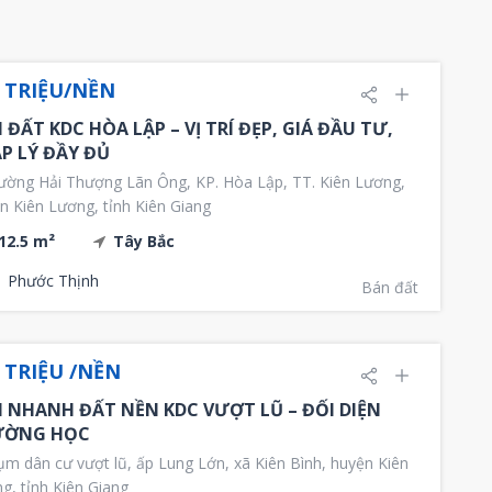
0 TRIỆU/NỀN
 ĐẤT KDC HÒA LẬP – VỊ TRÍ ĐẸP, GIÁ ĐẦU TƯ,
P LÝ ĐẦY ĐỦ
ờng Hải Thượng Lãn Ông, KP. Hòa Lập, TT. Kiên Lương,
n Kiên Lương, tỉnh Kiên Giang
12.5 m²
Tây Bắc
Phước Thịnh
Bán đất
 TRIỆU /NỀN
 NHANH ĐẤT NỀN KDC VƯỢT LŨ – ĐỐI DIỆN
ƯỜNG HỌC
m dân cư vượt lũ, ấp Lung Lớn, xã Kiên Bình, huyện Kiên
g, tỉnh Kiên Giang