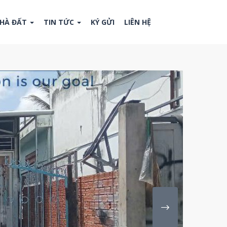
NHÀ ĐẤT
TIN TỨC
KÝ GỬI
LIÊN HỆ