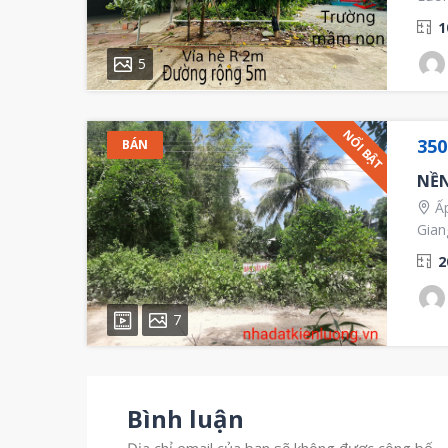
1
5
NỔI BẬT
350
BÁN
NỀN
Ấp
Gian
2
7
Bình luận