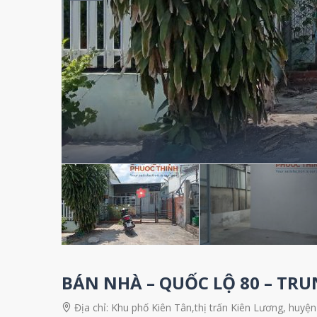
BÁN NHÀ – QUỐC LỘ 80 – TRU
Địa chỉ:
Khu phố Kiên Tân,thị trấn Kiên Lương, huyện