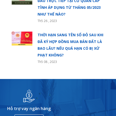
ĐẦU TRỰC TIẾP TẠI CƠ QUAN CẤP
TỈNH ÁP DỤNG TỪ THÁNG 05/2023
NHƯ THẾ NÀO?
Th5 26 , 2023
THỜI HẠN SANG TÊN SỔ ĐỎ SAU KHI
ĐÃ KÝ HỢP ĐỒNG MUA BÁN ĐẤT LÀ
BAO LÂU? NẾU QUÁ HẠN CÓ BỊ XỬ
PHẠT KHÔNG?
Th5 08 , 2023
Hỗ trợ vay ngân hàng