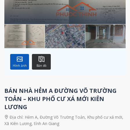
Hình ảnh
Bản đồ
BÁN NHÀ HẺM A ĐƯỜNG VÕ TRƯỜNG
TOẢN – KHU PHỐ CƯ XÁ MỚI KIÊN
LƯƠNG
Địa chỉ:
Hẻm A, Đường Võ Trường Toản, Khu phố cư xá mới,
Xã Kiên Lương, tỉnh An Giang