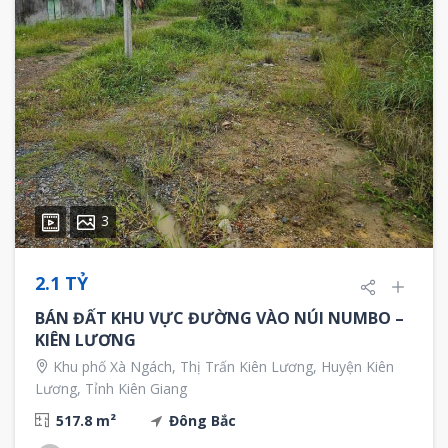
3
2.1 TỶ
BÁN ĐẤT KHU VỰC ĐƯỜNG VÀO NÚI NUMBO –
KIÊN LƯƠNG
Khu phố Xà Ngách, Thị Trấn Kiên Lương, Huyện Kiên
Lương, Tỉnh Kiên Giang
517.8 m²
Đông Bắc