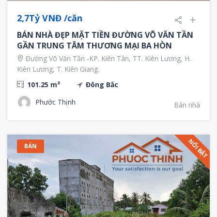
2,7Tỷ VNĐ /căn
BÁN NHÀ ĐẸP MẶT TIỀN ĐƯỜNG VÕ VĂN TẦN
GẦN TRUNG TÂM THƯƠNG MẠI BA HÒN
Đường Võ Văn Tần -KP. Kiên Tân, TT. Kiên Lương, H.
Kiên Lương, T. Kiên Giang.
101.25 m²
Đông Bắc
Phước Thịnh
Bán nhà
NỔI BẬT
BÁN