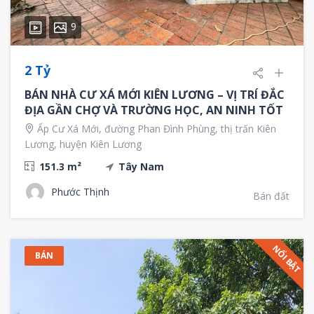
9
2 Tỷ
BÁN NHÀ CƯ XÁ MỚI KIÊN LƯƠNG – VỊ TRÍ ĐẮC
ĐỊA GẦN CHỢ VÀ TRƯỜNG HỌC, AN NINH TỐT
Ấp Cư Xá Mới, đường Phan Đình Phùng, thị trấn Kiên
Lương, huyện Kiên Lương
151.3 m²
Tây Nam
Phước Thịnh
Bán đất
NỔI BẬT
BÁN