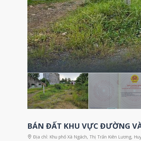
BÁN ĐẤT KHU VỰC ĐƯỜNG VÀ
Địa chỉ:
Khu phố Xà Ngách, Thị Trấn Kiên Lương, Huy