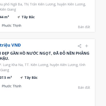
u phố Ngã Ba, Thị Trấn Kiên Lương, huyện Kiên Lương,
 Kiên Giang
44 m²
Tây Bắc
Phước Thịnh
Bán đất
triệu VNĐ
 ĐẸP GẦN HỒ NƯỚC NGỌT, ĐÃ ĐỖ NỀN PHẲNG
HẬU.
. Lung Kha Na, TT. Kiên Lương, huyện Kiên Lương, tỉnh
 Giang
07.5 m²
Tây Bắc
Phước Thịnh
Bán đất