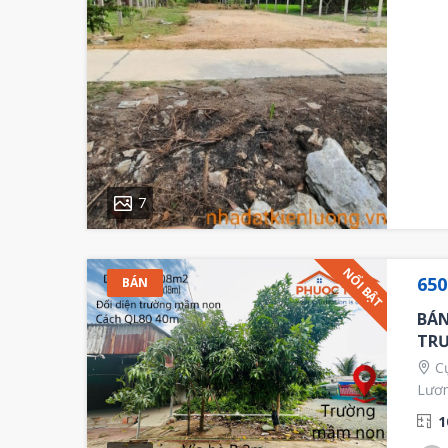
7
NỔI BẬT
650
BÁN
BÁN
TR
Cụ
Lươn
1