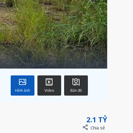
Hình ảnh
Video
Bản đồ
2.1 TỶ
Chia sẻ