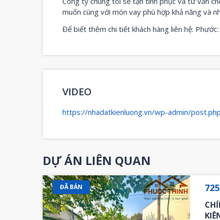
Công ty chúng tôi sẽ tận tình phục và tư vấn 
muốn cùng với món vay phù hợp khả năng và nh
Để biết thêm chi tiết khách hàng liên hệ: Phướ
VIDEO
https://nhadatkienluong.vn/wp-admin/post.p
DỰ ÁN LIÊN QUAN
72
ĐÃ BÁN
CHÍ
KIÊ