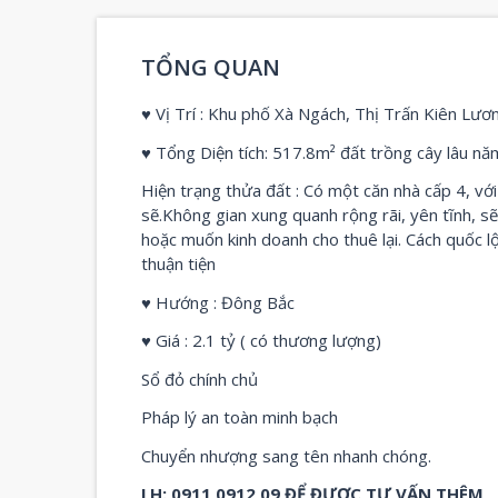
TỔNG QUAN
♥ Vị Trí : Khu phố Xà Ngách, Thị Trấn Kiên Lư
♥ Tổng Diện tích: 517.8m² đất trồng cây lâu nă
Hiện trạng thửa đất : Có một căn nhà cấp 4, vớ
sẽ.Không gian xung quanh rộng rãi, yên tĩnh, sẽ
hoặc muốn kinh doanh cho thuê lại. Cách quốc lộ
thuận tiện
♥ Hướng : Đông Bắc
♥ Giá : 2.1 tỷ ( có thương lượng)
Sổ đỏ chính chủ
Pháp lý an toàn minh bạch
Chuyển nhượng sang tên nhanh chóng.
LH: 0911 0912 09 ĐỂ ĐƯỢC TƯ VẤN THÊM