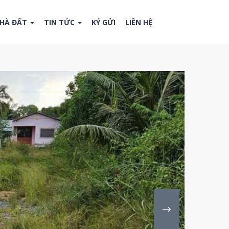
NHÀ ĐẤT
TIN TỨC
KÝ GỬI
LIÊN HỆ