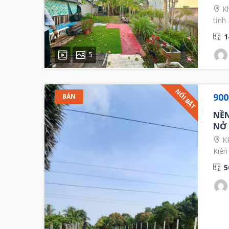
Kh
tỉnh
1
5
NỔI BẬT
900
BÁN
NỀN
NỞ 
KP
Kiên
5