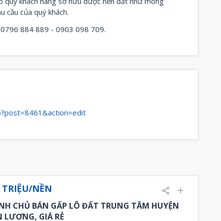
cho quý khách hàng sở hữu được nền đất như mong
u cầu của quý khách.
c: 0796 884 889 - 0903 098 709.
hp?post=8461&action=edit
5 TRIỆU/NỀN
NH CHỦ BÁN GẤP LÔ ĐẤT TRUNG TÂM HUYỆN
N LƯƠNG, GIÁ RẺ