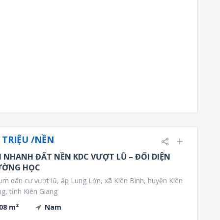
 TRIỆU /NỀN
 NHANH ĐẤT NỀN KDC VƯỢT LŨ – ĐỐI DIỆN
ƯỜNG HỌC
m dân cư vượt lũ, ấp Lung Lớn, xã Kiên Bình, huyện Kiên
g, tỉnh Kiên Giang
08 m²
Nam