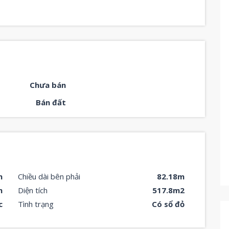
Chưa bán
Bán đất
m
Chiều dài bên phải
82.18m
m
Diện tích
517.8m2
c
Tình trạng
Có sổ đỏ