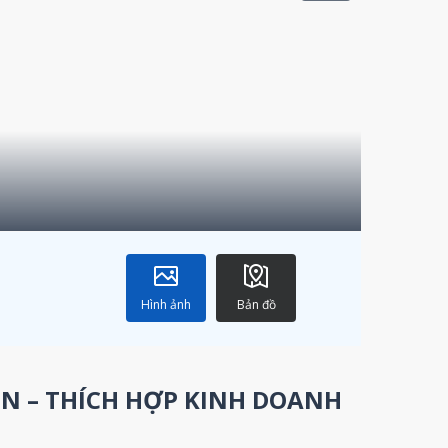
Hình ảnh
Bản đồ
ÒN – THÍCH HỢP KINH DOANH