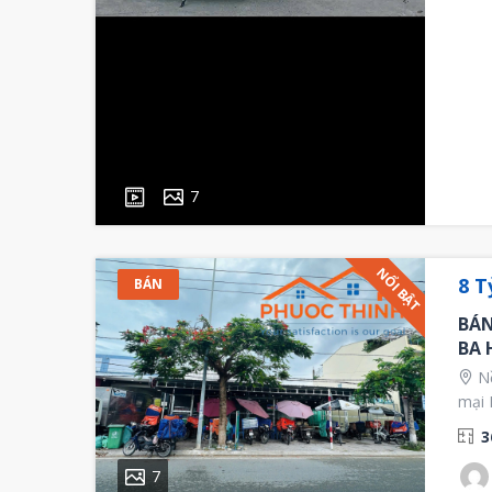
7
NỔI BẬT
8 T
BÁN
BÁN
BA 
Nề
mại 
3
7