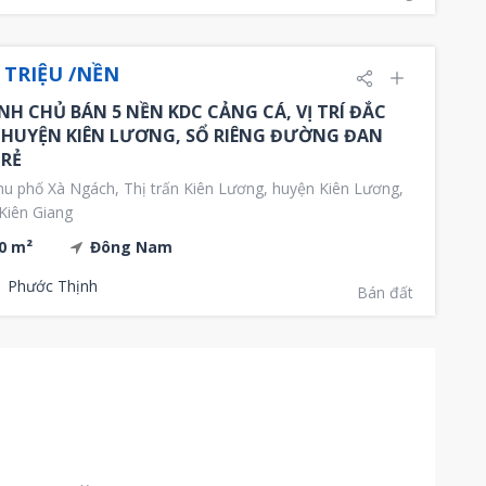
 TRIỆU /NỀN
NH CHỦ BÁN 5 NỀN KDC CẢNG CÁ, VỊ TRÍ ĐẮC
 HUYỆN KIÊN LƯƠNG, SỔ RIÊNG ĐƯỜNG ĐAN
 RẺ
u phố Xà Ngách, Thị trấn Kiên Lương, huyện Kiên Lương,
 Kiên Giang
0 m²
Đông Nam
Phước Thịnh
Bán đất