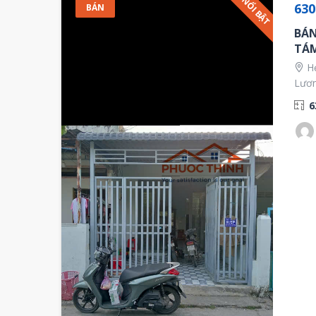
NỔI BẬT
630
BÁN
BÁN
TÁ
Hẻ
Lươn
6