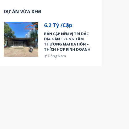
DỰ ÁN VỪA XEM
6.2 Tỷ /Cặp
BÁN CẶP NỀN VỊ TRÍ ĐẮC
ĐỊA GẦN TRUNG TÂM
THƯƠNG MẠI BA HÒN –
THÍCH HỢP KINH DOANH
Đông Nam