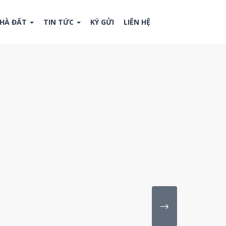
NHÀ ĐẤT
TIN TỨC
KÝ GỬI
LIÊN HỆ