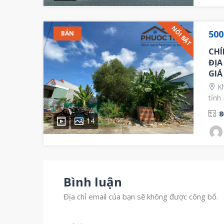
NỔI BẬT
500
BÁN
CHÍ
ĐỊA
GIÁ
Kh
tỉnh
8
14
Bình luận
Địa chỉ email của bạn sẽ không được công bố.