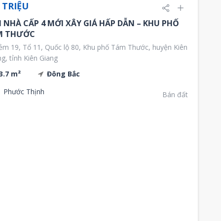
 TRIỆU
 NHÀ CẤP 4 MỚI XÂY GIÁ HẤP DẪN – KHU PHỐ
M THƯỚC
m 19, Tổ 11, Quốc lộ 80, Khu phố Tám Thước, huyện Kiên
g, tỉnh Kiên Giang
3.7 m²
Đông Bắc
Phước Thịnh
Bán đất