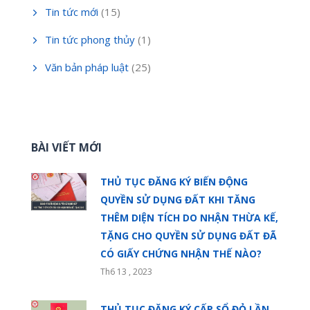
Tin tức mới
(15)
Tin tức phong thủy
(1)
Văn bản pháp luật
(25)
BÀI VIẾT MỚI
THỦ TỤC ĐĂNG KÝ BIẾN ĐỘNG
QUYỀN SỬ DỤNG ĐẤT KHI TĂNG
THÊM DIỆN TÍCH DO NHẬN THỪA KẾ,
TẶNG CHO QUYỀN SỬ DỤNG ĐẤT ĐÃ
CÓ GIẤY CHỨNG NHẬN THẾ NÀO?
Th6 13 , 2023
THỦ TỤC ĐĂNG KÝ CẤP SỔ ĐỎ LẦN