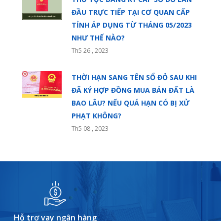
ĐẦU TRỰC TIẾP TẠI CƠ QUAN CẤP
TỈNH ÁP DỤNG TỪ THÁNG 05/2023
NHƯ THẾ NÀO?
Th5 26 , 2023
THỜI HẠN SANG TÊN SỔ ĐỎ SAU KHI
ĐÃ KÝ HỢP ĐỒNG MUA BÁN ĐẤT LÀ
BAO LÂU? NẾU QUÁ HẠN CÓ BỊ XỬ
PHẠT KHÔNG?
Th5 08 , 2023
Hỗ trợ vay ngân hàng