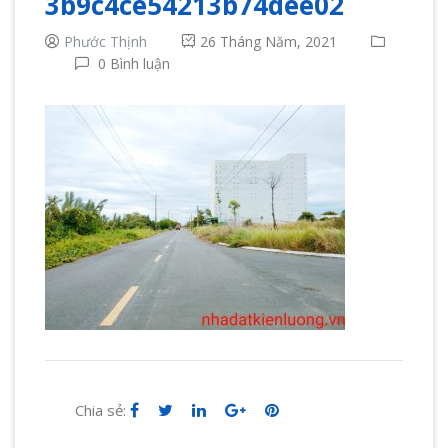
3b9c4ce54213b74dee02
Phước Thịnh
26 Tháng Năm, 2021
0 Bình luận
Chia sẻ: