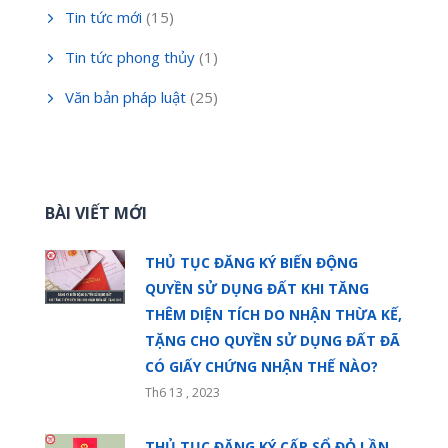
Tin tức mới
(15)
Tin tức phong thủy
(1)
Văn bản pháp luật
(25)
BÀI VIẾT MỚI
THỦ TỤC ĐĂNG KÝ BIẾN ĐỘNG
QUYỀN SỬ DỤNG ĐẤT KHI TĂNG
THÊM DIỆN TÍCH DO NHẬN THỪA KẾ,
TẶNG CHO QUYỀN SỬ DỤNG ĐẤT ĐÃ
CÓ GIẤY CHỨNG NHẬN THẾ NÀO?
Th6 13 , 2023
THỦ TỤC ĐĂNG KÝ CẤP SỔ ĐỎ LẦN