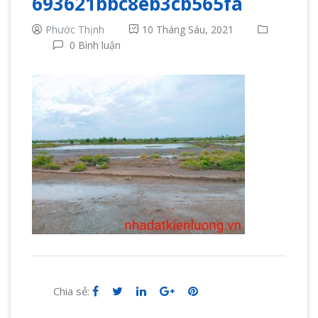
693621bbc8eb3cb565fa
Phước Thịnh
10 Tháng Sáu, 2021
0 Bình luận
Chia sẻ: