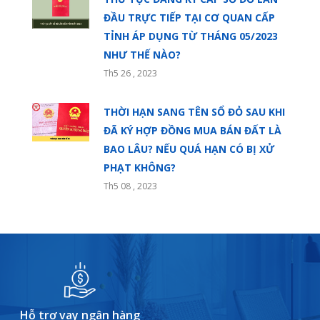
ĐẦU TRỰC TIẾP TẠI CƠ QUAN CẤP
TỈNH ÁP DỤNG TỪ THÁNG 05/2023
NHƯ THẾ NÀO?
Th5 26 , 2023
THỜI HẠN SANG TÊN SỔ ĐỎ SAU KHI
ĐÃ KÝ HỢP ĐỒNG MUA BÁN ĐẤT LÀ
BAO LÂU? NẾU QUÁ HẠN CÓ BỊ XỬ
PHẠT KHÔNG?
Th5 08 , 2023
Hỗ trợ vay ngân hàng