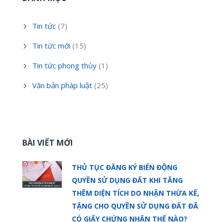
Tin tức
(7)
Tin tức mới
(15)
Tin tức phong thủy
(1)
Văn bản pháp luật
(25)
BÀI VIẾT MỚI
THỦ TỤC ĐĂNG KÝ BIẾN ĐỘNG
QUYỀN SỬ DỤNG ĐẤT KHI TĂNG
THÊM DIỆN TÍCH DO NHẬN THỪA KẾ,
TẶNG CHO QUYỀN SỬ DỤNG ĐẤT ĐÃ
CÓ GIẤY CHỨNG NHẬN THẾ NÀO?