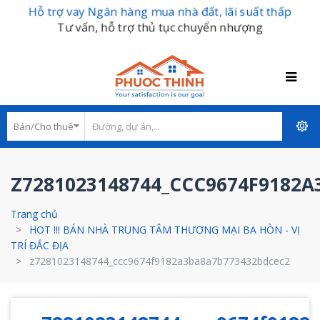
Hỗ trợ vay Ngân hàng mua nhà đất, lãi suất thấp
Tư vấn, hỗ trợ thủ tục chuyển nhượng
Z7281023148744_CCC9674F9182
Trang chủ
HOT !!! BÁN NHÀ TRUNG TÂM THƯƠNG MẠI BA HÒN - VỊ
TRÍ ĐẮC ĐỊA
z7281023148744_ccc9674f9182a3ba8a7b773432bdcec2