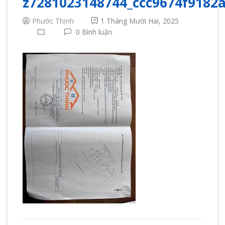
z7281023148744_ccc9674f9182
Phước Thịnh
1 Tháng Mười Hai, 2025
0 Bình luận