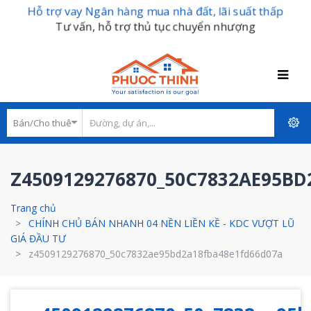
Hỗ trợ vay Ngân hàng mua nhà đất, lãi suất thấp
Tư vấn, hỗ trợ thủ tục chuyển nhượng
Z4509129276870_50C7832AE95B
Trang chủ
CHÍNH CHỦ BÁN NHANH 04 NỀN LIỀN KỀ - KDC VƯỢT LŨ
GIÁ ĐẦU TƯ
z4509129276870_50c7832ae95bd2a18fba48e1fd66d07a