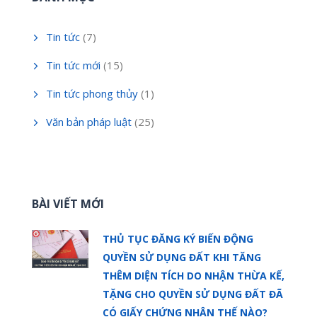
Tin tức
(7)
Tin tức mới
(15)
Tin tức phong thủy
(1)
Văn bản pháp luật
(25)
BÀI VIẾT MỚI
THỦ TỤC ĐĂNG KÝ BIẾN ĐỘNG
QUYỀN SỬ DỤNG ĐẤT KHI TĂNG
THÊM DIỆN TÍCH DO NHẬN THỪA KẾ,
TẶNG CHO QUYỀN SỬ DỤNG ĐẤT ĐÃ
CÓ GIẤY CHỨNG NHẬN THẾ NÀO?