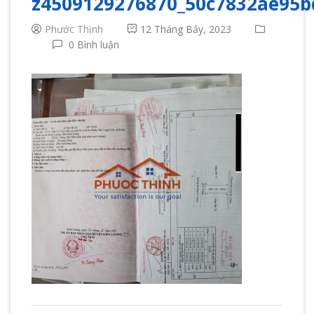
z4509129276870_50c7832ae95b
Phước Thịnh
12 Tháng Bảy, 2023
0 Bình luận