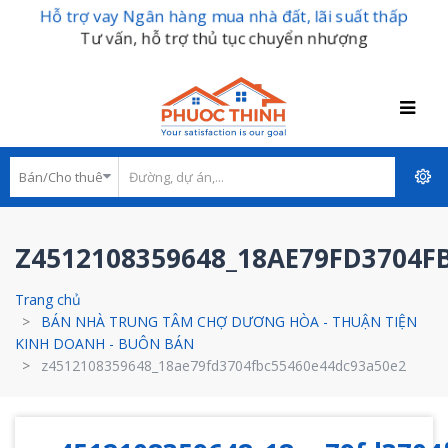
Hỗ trợ vay Ngân hàng mua nhà đất, lãi suất thấp
Tư vấn, hỗ trợ thủ tục chuyển nhượng
Z4512108359648_18AE79FD3704F
Trang chủ
BÁN NHÀ TRUNG TÂM CHỢ DƯƠNG HÒA - THUẬN TIỆN
KINH DOANH - BUÔN BÁN
z4512108359648_18ae79fd3704fbc55460e44dc93a50e2