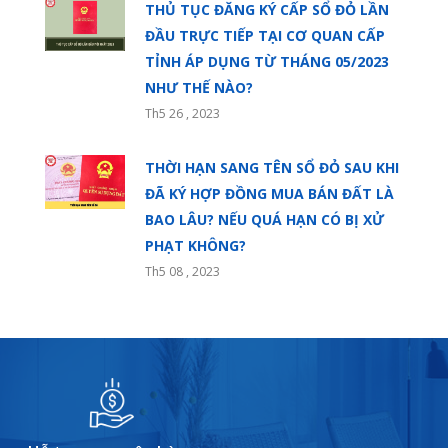
THỦ TỤC ĐĂNG KÝ CẤP SỔ ĐỎ LẦN
ĐẦU TRỰC TIẾP TẠI CƠ QUAN CẤP
TỈNH ÁP DỤNG TỪ THÁNG 05/2023
NHƯ THẾ NÀO?
Th5 26 , 2023
THỜI HẠN SANG TÊN SỔ ĐỎ SAU KHI
ĐÃ KÝ HỢP ĐỒNG MUA BÁN ĐẤT LÀ
BAO LÂU? NẾU QUÁ HẠN CÓ BỊ XỬ
PHẠT KHÔNG?
Th5 08 , 2023