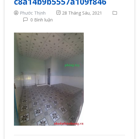
c8a14b9b5557a109f846
Phước Thịnh
28 Tháng Sáu, 2021
0 Bình luận