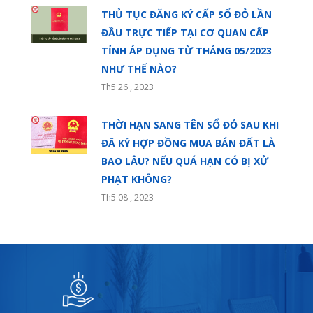
THỦ TỤC ĐĂNG KÝ CẤP SỔ ĐỎ LẦN
ĐẦU TRỰC TIẾP TẠI CƠ QUAN CẤP
TỈNH ÁP DỤNG TỪ THÁNG 05/2023
NHƯ THẾ NÀO?
Th5 26 , 2023
THỜI HẠN SANG TÊN SỔ ĐỎ SAU KHI
ĐÃ KÝ HỢP ĐỒNG MUA BÁN ĐẤT LÀ
BAO LÂU? NẾU QUÁ HẠN CÓ BỊ XỬ
PHẠT KHÔNG?
Th5 08 , 2023