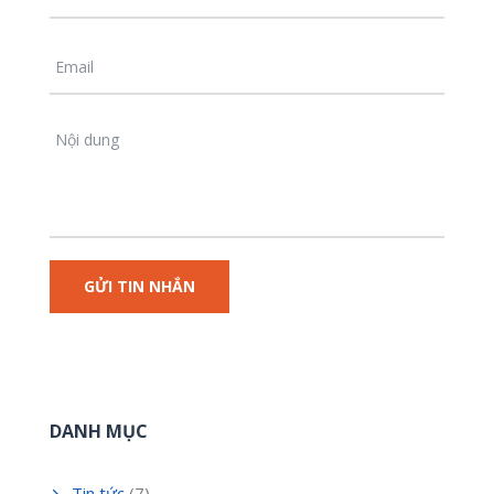
DANH MỤC
Tin tức
(7)