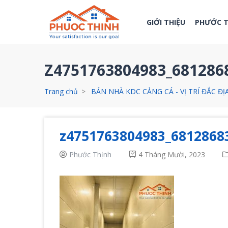
GIỚI THIỆU
PHƯỚC 
Z4751763804983_68128
Trang chủ
BÁN NHÀ KDC CẢNG CÁ - VỊ TRÍ ĐẮC Đ
z4751763804983_6812868
Phước Thịnh
4 Tháng Mười, 2023