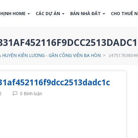
THỊNH HOME
CÁC DỰ ÁN
BÁN NHÀ ĐẤT
CHO THUÊ 
6831AF452116F9DCC2513DADC1
ỊA HUYỆN KIÊN LƯƠNG - GẦN CÔNG VIÊN BA HÒN
z47517638049
31af452116f9dcc2513dadc1c
0 Bình luận