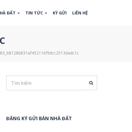
NHÀ ĐẤT
TIN TỨC
KÝ GỬI
LIÊN HỆ
C
83_681286831af452116f9dcc2513dadc1c
ĐĂNG KÝ GỬI BÁN NHÀ ĐẤT