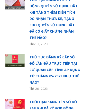
ĐỘNG QUYỀN SỬ DỤNG ĐẤT
KHI TĂNG THÊM DIỆN TÍCH
DO NHẬN THỪA KẾ, TẶNG
CHO QUYỀN SỬ DỤNG ĐẤT
ĐÃ CÓ GIẤY CHỨNG NHẬN
THẾ NÀO?
Th6 13 , 2023
THỦ TỤC ĐĂNG KÝ CẤP SỔ
ĐỎ LẦN ĐẦU TRỰC TIẾP TẠI
CƠ QUAN CẤP TỈNH ÁP DỤNG
TỪ THÁNG 05/2023 NHƯ THẾ
NÀO?
Th5 26 , 2023
THỜI HẠN SANG TÊN SỔ ĐỎ
SAU KHI ĐÃ KÝ HỢP ĐỒNG