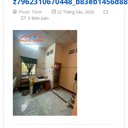
z7962310670448_b83eb1456d8
Phước Thịnh
22 Tháng Sáu, 2026
0 Bình luận