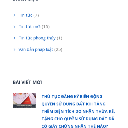
Tin tức
(7)
Tin tức mới
(15)
Tin tức phong thủy
(1)
Văn bản pháp luật
(25)
BÀI VIẾT MỚI
THỦ TỤC ĐĂNG KÝ BIẾN ĐỘNG
QUYỀN SỬ DỤNG ĐẤT KHI TĂNG
THÊM DIỆN TÍCH DO NHẬN THỪA KẾ,
TẶNG CHO QUYỀN SỬ DỤNG ĐẤT ĐÃ
CÓ GIẤY CHỨNG NHẬN THẾ NÀO?