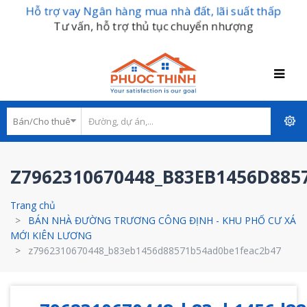
Hỗ trợ vay Ngân hàng mua nhà đất, lãi suất thấp
Tư vấn, hỗ trợ thủ tục chuyển nhượng
Z7962310670448_B83EB1456D885
Trang chủ
BÁN NHÀ ĐƯỜNG TRƯƠNG CÔNG ĐỊNH - KHU PHỐ CƯ XÁ
MỚI KIÊN LƯƠNG
z7962310670448_b83eb1456d88571b54ad0be1feac2b47