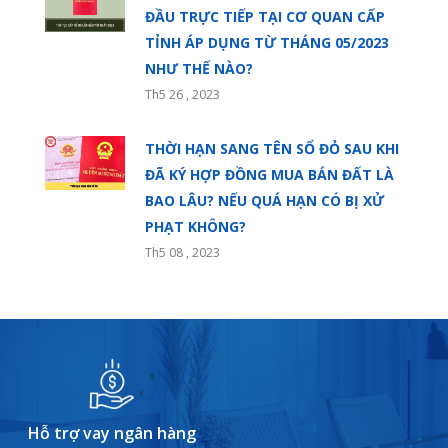
ĐẦU TRỰC TIẾP TẠI CƠ QUAN CẤP
TỈNH ÁP DỤNG TỪ THÁNG 05/2023
NHƯ THẾ NÀO?
Th5 26 , 2023
THỜI HẠN SANG TÊN SỔ ĐỎ SAU KHI
ĐÃ KÝ HỢP ĐỒNG MUA BÁN ĐẤT LÀ
BAO LÂU? NẾU QUÁ HẠN CÓ BỊ XỬ
PHẠT KHÔNG?
Th5 08 , 2023
Hỗ trợ vay ngân hàng