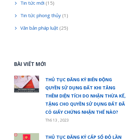
Tin tức mới
(15)
Tin tức phong thủy
(1)
Văn bản pháp luật
(25)
BÀI VIẾT MỚI
THỦ TỤC ĐĂNG KÝ BIẾN ĐỘNG
QUYỀN SỬ DỤNG ĐẤT KHI TĂNG
THÊM DIỆN TÍCH DO NHẬN THỪA KẾ,
TẶNG CHO QUYỀN SỬ DỤNG ĐẤT ĐÃ
CÓ GIẤY CHỨNG NHẬN THẾ NÀO?
Th6 13 , 2023
THỦ TỤC ĐĂNG KÝ CẤP SỔ ĐỎ LẦN