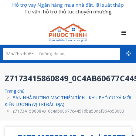
Hỗ trợ vay Ngân hàng mua nhà đất, lãi suất thấp
Tư vấn, hỗ trợ thủ tục chuyển nhượng
Z7173415860849_0C4AB60677C44
Trang chủ
BÁN NHÀ ĐƯỜNG MẠC THIÊN TÍCH - KHU PHỐ CƯ XÁ MỚI
KIÊN LƯƠNG (VỊ TRÍ ĐẮC ĐỊA)
z7173415860849_0c4ab60677c4451dba53def864b53083