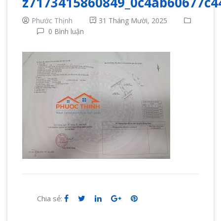
z7173415860849_0c4ab60677c4
Phước Thịnh
31 Tháng Mười, 2025
0 Bình luận
Chia sẻ: