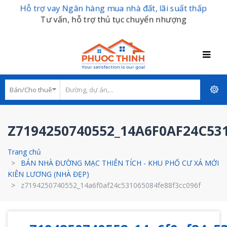
Hỗ trợ vay Ngân hàng mua nhà đất, lãi suất thấp
Tư vấn, hỗ trợ thủ tục chuyển nhượng
Z7194250740552_14A6F0AF24C53
Trang chủ
BÁN NHÀ ĐƯỜNG MẠC THIÊN TÍCH - KHU PHỐ CƯ XÁ MỚI
KIÊN LƯƠNG (NHÀ ĐẸP)
z7194250740552_14a6f0af24c531065084fe88f3cc096f