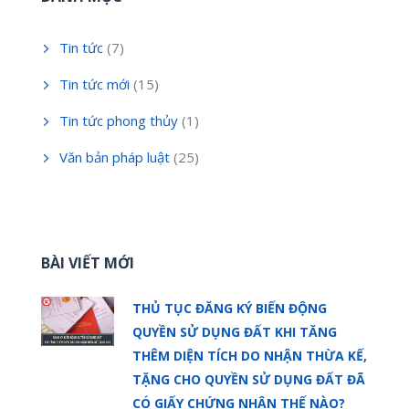
Tin tức
(7)
Tin tức mới
(15)
Tin tức phong thủy
(1)
Văn bản pháp luật
(25)
BÀI VIẾT MỚI
THỦ TỤC ĐĂNG KÝ BIẾN ĐỘNG
QUYỀN SỬ DỤNG ĐẤT KHI TĂNG
THÊM DIỆN TÍCH DO NHẬN THỪA KẾ,
TẶNG CHO QUYỀN SỬ DỤNG ĐẤT ĐÃ
CÓ GIẤY CHỨNG NHẬN THẾ NÀO?