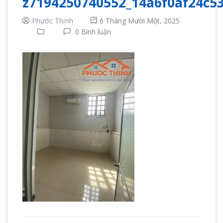
z7194250740552_14a6f0af24c53
Phước Thịnh
6 Tháng Mười Một, 2025
0 Bình luận