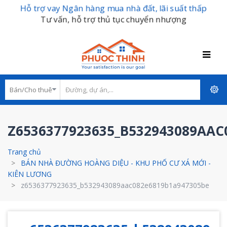
Hỗ trợ vay Ngân hàng mua nhà đất, lãi suất thấp
Tư vấn, hỗ trợ thủ tục chuyển nhượng
Z6536377923635_B532943089AAC
Trang chủ
BÁN NHÀ ĐƯỜNG HOÀNG DIỆU - KHU PHỐ CƯ XÁ MỚI -
KIÊN LƯƠNG
z6536377923635_b532943089aac082e6819b1a947305be