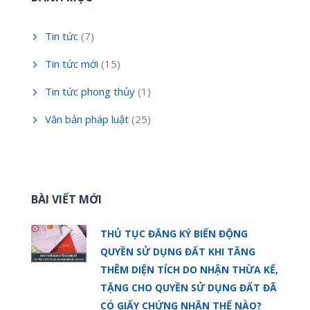
Tin tức
(7)
Tin tức mới
(15)
Tin tức phong thủy
(1)
Văn bản pháp luật
(25)
BÀI VIẾT MỚI
THỦ TỤC ĐĂNG KÝ BIẾN ĐỘNG
QUYỀN SỬ DỤNG ĐẤT KHI TĂNG
THÊM DIỆN TÍCH DO NHẬN THỪA KẾ,
TẶNG CHO QUYỀN SỬ DỤNG ĐẤT ĐÃ
CÓ GIẤY CHỨNG NHẬN THẾ NÀO?