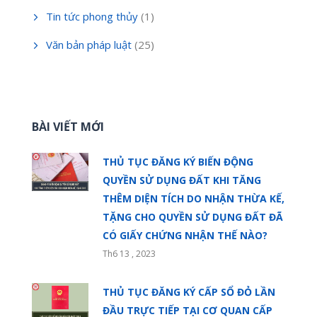
Tin tức phong thủy
(1)
Văn bản pháp luật
(25)
BÀI VIẾT MỚI
THỦ TỤC ĐĂNG KÝ BIẾN ĐỘNG
QUYỀN SỬ DỤNG ĐẤT KHI TĂNG
THÊM DIỆN TÍCH DO NHẬN THỪA KẾ,
TẶNG CHO QUYỀN SỬ DỤNG ĐẤT ĐÃ
CÓ GIẤY CHỨNG NHẬN THẾ NÀO?
Th6 13 , 2023
THỦ TỤC ĐĂNG KÝ CẤP SỔ ĐỎ LẦN
ĐẦU TRỰC TIẾP TẠI CƠ QUAN CẤP