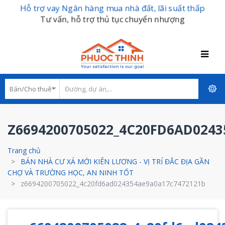
Hỗ trợ vay Ngân hàng mua nhà đất, lãi suất thấp
Tư vấn, hỗ trợ thủ tục chuyển nhượng
Z6694200705022_4C20FD6AD0243
Trang chủ
BÁN NHÀ CƯ XÁ MỚI KIÊN LƯƠNG - VỊ TRÍ ĐẮC ĐỊA GẦN
CHỢ VÀ TRƯỜNG HỌC, AN NINH TỐT
z6694200705022_4c20fd6ad024354ae9a0a17c7472121b