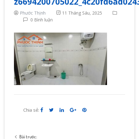
z6694200705022_4c20fd6ad024
Phước Thịnh
11 Tháng Sáu, 2025
0 Bình luận
Chia sẻ:
Bài trước: