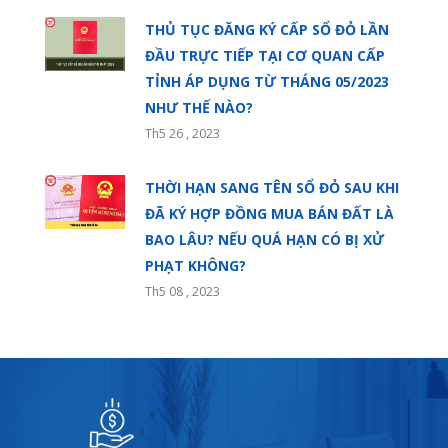
THỦ TỤC ĐĂNG KÝ CẤP SỔ ĐỎ LẦN
ĐẦU TRỰC TIẾP TẠI CƠ QUAN CẤP
TỈNH ÁP DỤNG TỪ THÁNG 05/2023
NHƯ THẾ NÀO?
Th5 26 , 2023
THỜI HẠN SANG TÊN SỔ ĐỎ SAU KHI
ĐÃ KÝ HỢP ĐỒNG MUA BÁN ĐẤT LÀ
BAO LÂU? NẾU QUÁ HẠN CÓ BỊ XỬ
PHẠT KHÔNG?
Th5 08 , 2023