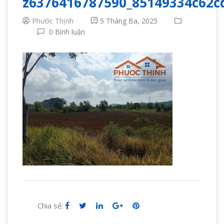
z6376416787590_85149334c62c
Phước Thịnh
5 Tháng Ba, 2025
0 Bình luận
Chia sẻ: