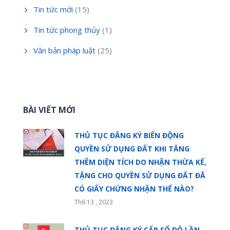
Tin tức mới
(15)
Tin tức phong thủy
(1)
Văn bản pháp luật
(25)
BÀI VIẾT MỚI
THỦ TỤC ĐĂNG KÝ BIẾN ĐỘNG
QUYỀN SỬ DỤNG ĐẤT KHI TĂNG
THÊM DIỆN TÍCH DO NHẬN THỪA KẾ,
TẶNG CHO QUYỀN SỬ DỤNG ĐẤT ĐÃ
CÓ GIẤY CHỨNG NHẬN THẾ NÀO?
Th6 13 , 2023
THỦ TỤC ĐĂNG KÝ CẤP SỔ ĐỎ LẦN