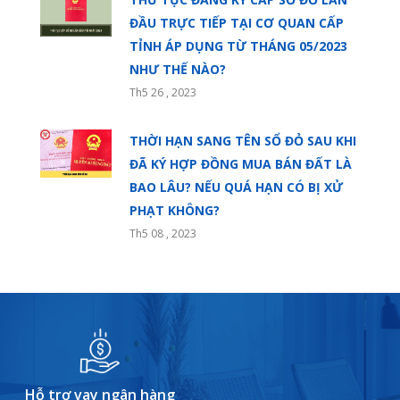
ĐẦU TRỰC TIẾP TẠI CƠ QUAN CẤP
TỈNH ÁP DỤNG TỪ THÁNG 05/2023
NHƯ THẾ NÀO?
Th5 26 , 2023
THỜI HẠN SANG TÊN SỔ ĐỎ SAU KHI
ĐÃ KÝ HỢP ĐỒNG MUA BÁN ĐẤT LÀ
BAO LÂU? NẾU QUÁ HẠN CÓ BỊ XỬ
PHẠT KHÔNG?
Th5 08 , 2023
Hỗ trợ vay ngân hàng