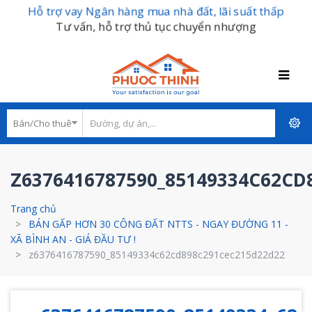
Hỗ trợ vay Ngân hàng mua nhà đất, lãi suất thấp
Tư vấn, hỗ trợ thủ tục chuyển nhượng
Z6376416787590_85149334C62CD
Trang chủ
BÁN GẤP HƠN 30 CÔNG ĐẤT NTTS - NGAY ĐƯỜNG 11 -
XÃ BÌNH AN - GIÁ ĐẦU TƯ !
z6376416787590_85149334c62cd898c291cec215d22d22