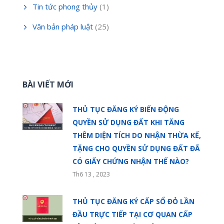
Tin tức phong thủy
(1)
Văn bản pháp luật
(25)
BÀI VIẾT MỚI
THỦ TỤC ĐĂNG KÝ BIẾN ĐỘNG
QUYỀN SỬ DỤNG ĐẤT KHI TĂNG
THÊM DIỆN TÍCH DO NHẬN THỪA KẾ,
TẶNG CHO QUYỀN SỬ DỤNG ĐẤT ĐÃ
CÓ GIẤY CHỨNG NHẬN THẾ NÀO?
Th6 13 , 2023
THỦ TỤC ĐĂNG KÝ CẤP SỔ ĐỎ LẦN
ĐẦU TRỰC TIẾP TẠI CƠ QUAN CẤP