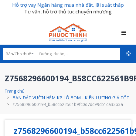
Hỗ trợ vay Ngân hàng mua nhà đất, lãi suất thấp
Tư vấn, hỗ trợ thủ tục chuyển nhượng
Z7568296600194_B58CC622561B
Trang chủ
BÁN ĐẤT VƯỜN HẺM KP LÒ BOM - KIÊN LƯƠNG GIÁ TỐT
z7568296600194_b58cc622561b9fc0d7dc99cb1ca33b3a
z7568296600194_b58cc622561b