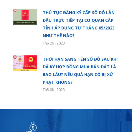
THỦ TỤC ĐĂNG KÝ CẤP SỔ ĐỎ LẦN
ĐẦU TRỰC TIẾP TẠI CƠ QUAN CẤP
TỈNH ÁP DỤNG TỪ THÁNG 05/2023
NHƯ THẾ NÀO?
Th5 26 , 2023
THỜI HẠN SANG TÊN SỔ ĐỎ SAU KHI
ĐÃ KÝ HỢP ĐỒNG MUA BÁN ĐẤT LÀ
BAO LÂU? NẾU QUÁ HẠN CÓ BỊ XỬ
PHẠT KHÔNG?
Th5 08 , 2023