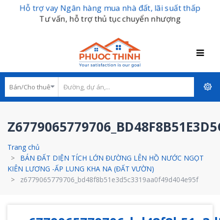
Hỗ trợ vay Ngân hàng mua nhà đất, lãi suất thấp
Tư vấn, hỗ trợ thủ tục chuyển nhượng
Z6779065779706_BD48F8B51E3D5
Trang chủ
BÁN ĐẤT DIỆN TÍCH LỚN ĐƯỜNG LÊN HỒ NƯỚC NGỌT
KIÊN LƯƠNG -ẤP LUNG KHA NA (ĐẤT VƯỜN)
z6779065779706_bd48f8b51e3d5c3319aa0f49d404e95f