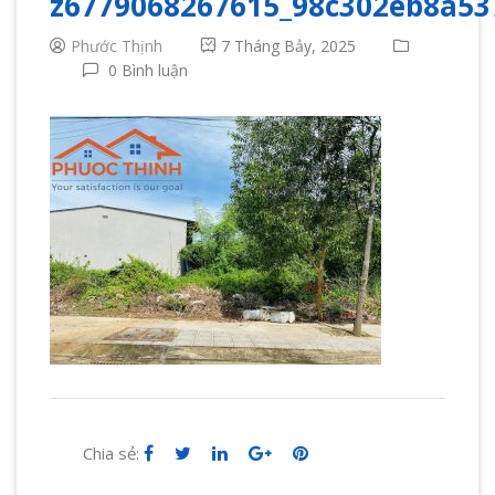
z6779068267615_98c302eb8a5
Phước Thịnh
7 Tháng Bảy, 2025
0 Bình luận
Chia sẻ: