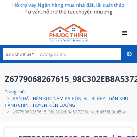
Hỗ trợ vay Ngân hàng mua nhà đất, lãi suất thấp
Tư vấn, hỗ trợ thủ tục chuyển nhượng
Z6779068267615_98C302EB8A537
Trang chủ
BÁN ĐẤT NỀN KDC NAM BA HÒN, VỊ TRÍ ĐẸP - GẦN KHU
HÀNH CHÍNH HUYỆN KIÊN LƯƠNG
z6779068267615_98c302eb8a537233e1eeb4658b0e45ba