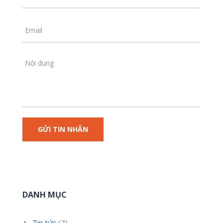
DANH MỤC
Tin tức
(7)