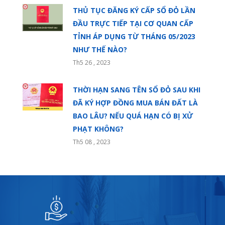
THỦ TỤC ĐĂNG KÝ CẤP SỔ ĐỎ LẦN
ĐẦU TRỰC TIẾP TẠI CƠ QUAN CẤP
TỈNH ÁP DỤNG TỪ THÁNG 05/2023
NHƯ THẾ NÀO?
Th5 26 , 2023
THỜI HẠN SANG TÊN SỔ ĐỎ SAU KHI
ĐÃ KÝ HỢP ĐỒNG MUA BÁN ĐẤT LÀ
BAO LÂU? NẾU QUÁ HẠN CÓ BỊ XỬ
PHẠT KHÔNG?
Th5 08 , 2023