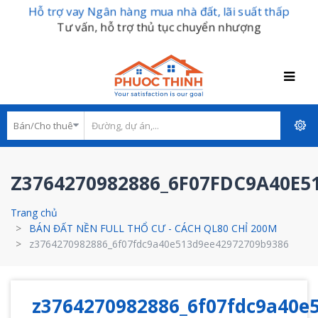
Hỗ trợ vay Ngân hàng mua nhà đất, lãi suất thấp
Tư vấn, hỗ trợ thủ tục chuyển nhượng
Z3764270982886_6F07FDC9A40E5
Trang chủ
BÁN ĐẤT NỀN FULL THỔ CƯ - CÁCH QL80 CHỈ 200M
z3764270982886_6f07fdc9a40e513d9ee42972709b9386
z3764270982886_6f07fdc9a40e