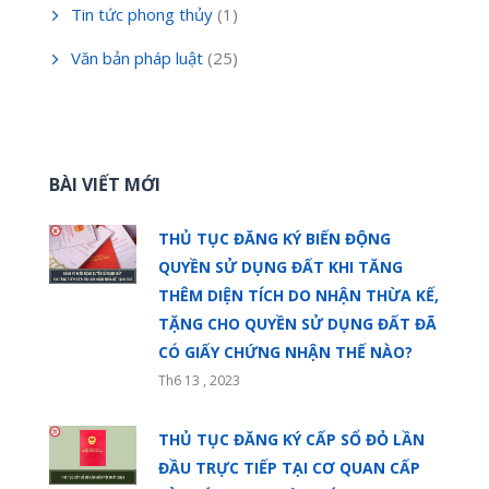
Tin tức phong thủy
(1)
Văn bản pháp luật
(25)
BÀI VIẾT MỚI
THỦ TỤC ĐĂNG KÝ BIẾN ĐỘNG
QUYỀN SỬ DỤNG ĐẤT KHI TĂNG
THÊM DIỆN TÍCH DO NHẬN THỪA KẾ,
TẶNG CHO QUYỀN SỬ DỤNG ĐẤT ĐÃ
CÓ GIẤY CHỨNG NHẬN THẾ NÀO?
Th6 13 , 2023
THỦ TỤC ĐĂNG KÝ CẤP SỔ ĐỎ LẦN
ĐẦU TRỰC TIẾP TẠI CƠ QUAN CẤP