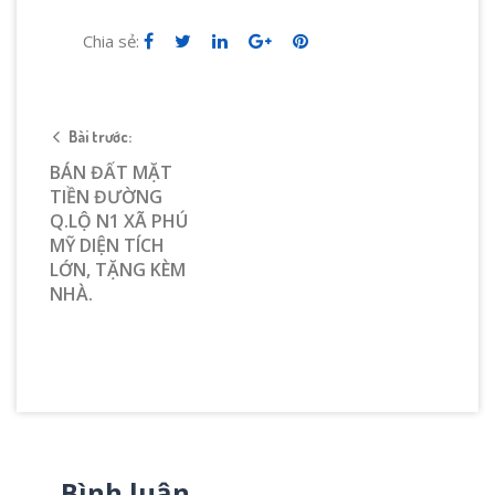
Chia sẻ:
Bài trước:
BÁN ĐẤT MẶT
TIỀN ĐƯỜNG
Q.LỘ N1 XÃ PHÚ
MỸ DIỆN TÍCH
LỚN, TẶNG KÈM
NHÀ.
Bình luận