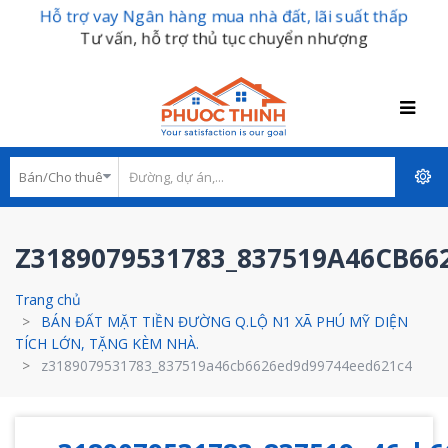
Hỗ trợ vay Ngân hàng mua nhà đất, lãi suất thấp
Tư vấn, hỗ trợ thủ tục chuyển nhượng
Z3189079531783_837519A46CB66
Trang chủ
BÁN ĐẤT MẶT TIỀN ĐƯỜNG Q.LỘ N1 XÃ PHÚ MỸ DIỆN
TÍCH LỚN, TẶNG KÈM NHÀ.
z3189079531783_837519a46cb6626ed9d99744eed621c4