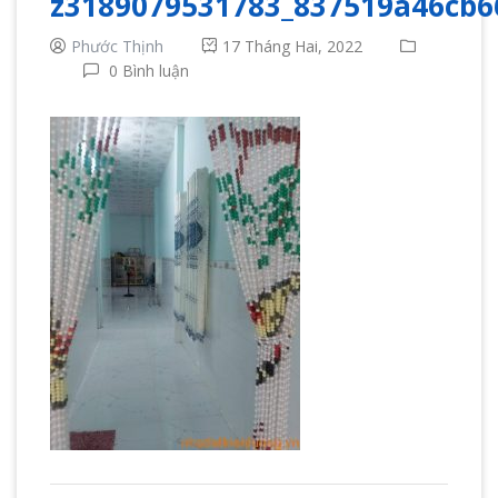
z3189079531783_837519a46cb6
Phước Thịnh
17 Tháng Hai, 2022
0 Bình luận