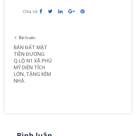
Chia sẻ:
Bài trước:
BÁN ĐẤT MẶT
TIỀN ĐƯỜNG
Q.LỘ N1 XÃ PHÚ
MỸ DIỆN TÍCH
LỚN, TẶNG KÈM
NHÀ.
Bình luận