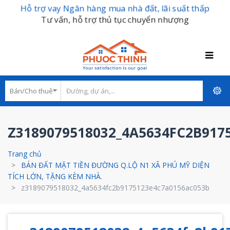
Hỗ trợ vay Ngân hàng mua nhà đất, lãi suất thấp
Tư vấn, hỗ trợ thủ tục chuyển nhượng
Z3189079518032_4A5634FC2B917
Trang chủ
BÁN ĐẤT MẶT TIỀN ĐƯỜNG Q.LỘ N1 XÃ PHÚ MỸ DIỆN
TÍCH LỚN, TẶNG KÈM NHÀ.
z3189079518032_4a5634fc2b9175123e4c7a0156ac053b