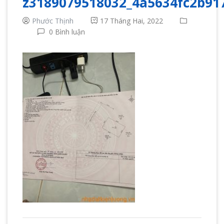
z3189079518032_4a5634fc2b91
Phước Thịnh
17 Tháng Hai, 2022
0 Bình luận