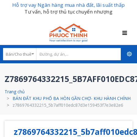
Hỗ trợ vay Ngân hàng mua nhà đất, lãi suất thấp
Tư vấn, hỗ trợ thủ tục chuyển nhượng
Z7869764332215_5B7AFF010EDC8
Trang chủ
BÁN ĐẤT KHU PHỐ BA HÒN GẦN CHỢ- KHU HÀNH CHÍNH
z7869764332215_5b7aff010edc87d3e159453f7e3e82e6
z7869764332215_5b7aff010edc