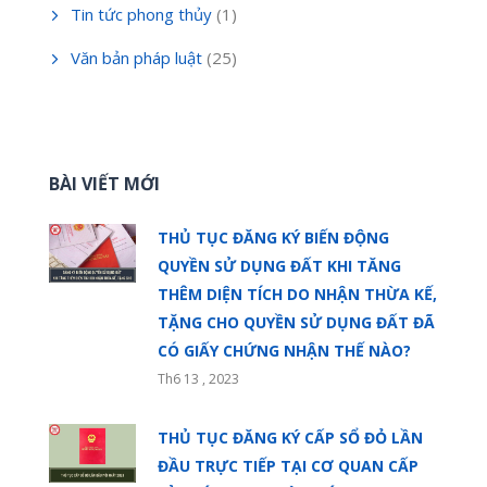
Tin tức phong thủy
(1)
Văn bản pháp luật
(25)
BÀI VIẾT MỚI
THỦ TỤC ĐĂNG KÝ BIẾN ĐỘNG
QUYỀN SỬ DỤNG ĐẤT KHI TĂNG
THÊM DIỆN TÍCH DO NHẬN THỪA KẾ,
TẶNG CHO QUYỀN SỬ DỤNG ĐẤT ĐÃ
CÓ GIẤY CHỨNG NHẬN THẾ NÀO?
Th6 13 , 2023
THỦ TỤC ĐĂNG KÝ CẤP SỔ ĐỎ LẦN
ĐẦU TRỰC TIẾP TẠI CƠ QUAN CẤP