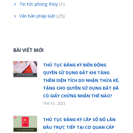
Tin tức phong thủy
(1)
Văn bản pháp luật
(25)
BÀI VIẾT MỚI
THỦ TỤC ĐĂNG KÝ BIẾN ĐỘNG
QUYỀN SỬ DỤNG ĐẤT KHI TĂNG
THÊM DIỆN TÍCH DO NHẬN THỪA KẾ,
TẶNG CHO QUYỀN SỬ DỤNG ĐẤT ĐÃ
CÓ GIẤY CHỨNG NHẬN THẾ NÀO?
Th6 13 , 2023
THỦ TỤC ĐĂNG KÝ CẤP SỔ ĐỎ LẦN
ĐẦU TRỰC TIẾP TẠI CƠ QUAN CẤP