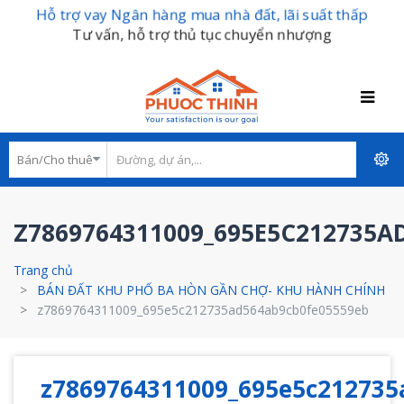
Hỗ trợ vay Ngân hàng mua nhà đất, lãi suất thấp
Tư vấn, hỗ trợ thủ tục chuyển nhượng
Z7869764311009_695E5C212735A
Trang chủ
BÁN ĐẤT KHU PHỐ BA HÒN GẦN CHỢ- KHU HÀNH CHÍNH
z7869764311009_695e5c212735ad564ab9cb0fe05559eb
z7869764311009_695e5c212735