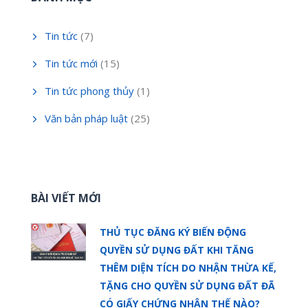
Tin tức
(7)
Tin tức mới
(15)
Tin tức phong thủy
(1)
Văn bản pháp luật
(25)
BÀI VIẾT MỚI
THỦ TỤC ĐĂNG KÝ BIẾN ĐỘNG
QUYỀN SỬ DỤNG ĐẤT KHI TĂNG
THÊM DIỆN TÍCH DO NHẬN THỪA KẾ,
TẶNG CHO QUYỀN SỬ DỤNG ĐẤT ĐÃ
CÓ GIẤY CHỨNG NHẬN THẾ NÀO?