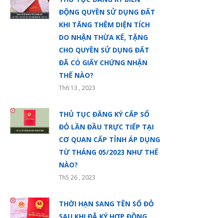
ĐỘNG QUYỀN SỬ DỤNG ĐẤT
KHI TĂNG THÊM DIỆN TÍCH
DO NHẬN THỪA KẾ, TẶNG
CHO QUYỀN SỬ DỤNG ĐẤT
ĐÃ CÓ GIẤY CHỨNG NHẬN
THẾ NÀO?
Th6 13 , 2023
THỦ TỤC ĐĂNG KÝ CẤP SỔ
ĐỎ LẦN ĐẦU TRỰC TIẾP TẠI
CƠ QUAN CẤP TỈNH ÁP DỤNG
TỪ THÁNG 05/2023 NHƯ THẾ
NÀO?
Th5 26 , 2023
THỜI HẠN SANG TÊN SỔ ĐỎ
SAU KHI ĐÃ KÝ HỢP ĐỒNG