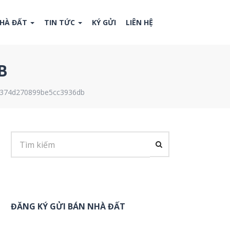
NHÀ ĐẤT
TIN TỨC
KÝ GỬI
LIÊN HỆ
B
0374d270899be5cc3936db
ĐĂNG KÝ GỬI BÁN NHÀ ĐẤT