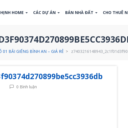
THỊNH HOME
CÁC DỰ ÁN
BÁN NHÀ ĐẤT
CHO THUÊ 
1D3F90374D270899BE5CC3936D
01 BÃI GIẾNG BÌNH AN – GIÁ RẺ
z7403216148943_2c1f01d3f9
3f90374d270899be5cc3936db
0 Bình luận