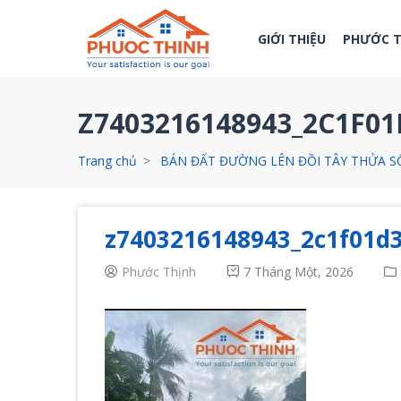
GIỚI THIỆU
PHƯỚC 
Z7403216148943_2C1F0
Trang chủ
BÁN ĐẤT ĐƯỜNG LÊN ĐỒI TÂY THỬA SỐ 
z7403216148943_2c1f01d
Phước Thịnh
7 Tháng Một, 2026