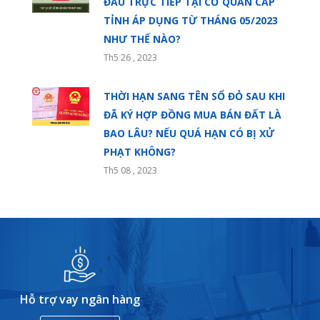
ĐẦU TRỰC TIẾP TẠI CƠ QUAN CẤP
TỈNH ÁP DỤNG TỪ THÁNG 05/2023
NHƯ THẾ NÀO?
Th5 26 , 2023
THỜI HẠN SANG TÊN SỔ ĐỎ SAU KHI
ĐÃ KÝ HỢP ĐỒNG MUA BÁN ĐẤT LÀ
BAO LÂU? NẾU QUÁ HẠN CÓ BỊ XỬ
PHẠT KHÔNG?
Th5 08 , 2023
Hỗ trợ vay ngân hàng