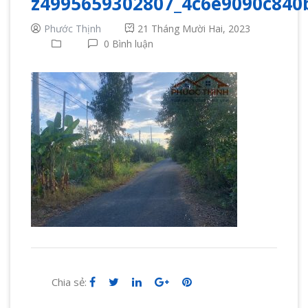
z4995659302807_4c6e9090c840
Phước Thịnh
21 Tháng Mười Hai, 2023
0 Bình luận
Chia sẻ: