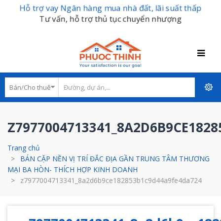
Hỗ trợ vay Ngân hàng mua nhà đất, lãi suất thấp
Tư vấn, hỗ trợ thủ tục chuyển nhượng
Z7977004713341_8A2D6B9CE182
Trang chủ
BÁN CẶP NỀN VỊ TRÍ ĐẮC ĐỊA GẦN TRUNG TÂM THƯƠNG
MẠI BA HÒN- THÍCH HỢP KINH DOANH
z7977004713341_8a2d6b9ce182853b1c9d44a9fe4da724