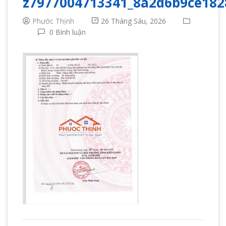
z7977004713341_8a2d6b9ce182
Phước Thịnh
26 Tháng Sáu, 2026
0 Bình luận