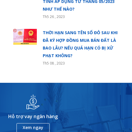
TỈNH ÁP DỤNG TỪ THÁNG 05/2023
NHƯ THẾ NÀO?
Th5 26 , 2023
THỜI HẠN SANG TÊN SỔ ĐỎ SAU KHI
ĐÃ KÝ HỢP ĐỒNG MUA BÁN ĐẤT LÀ
BAO LÂU? NẾU QUÁ HẠN CÓ BỊ XỬ
PHẠT KHÔNG?
Th5 08 , 2023
Hỗ trợ vay ngân hàng
Xem ngay