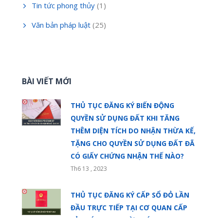
Tin tức phong thủy
(1)
Văn bản pháp luật
(25)
BÀI VIẾT MỚI
THỦ TỤC ĐĂNG KÝ BIẾN ĐỘNG
QUYỀN SỬ DỤNG ĐẤT KHI TĂNG
THÊM DIỆN TÍCH DO NHẬN THỪA KẾ,
TẶNG CHO QUYỀN SỬ DỤNG ĐẤT ĐÃ
CÓ GIẤY CHỨNG NHẬN THẾ NÀO?
Th6 13 , 2023
THỦ TỤC ĐĂNG KÝ CẤP SỔ ĐỎ LẦN
ĐẦU TRỰC TIẾP TẠI CƠ QUAN CẤP