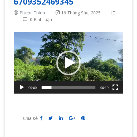
6709352469345
Phước Thịnh
16 Tháng Sáu, 2025
0 Bình luận
Trình
chơi
Video
00:00
00:19
Chia sẻ: