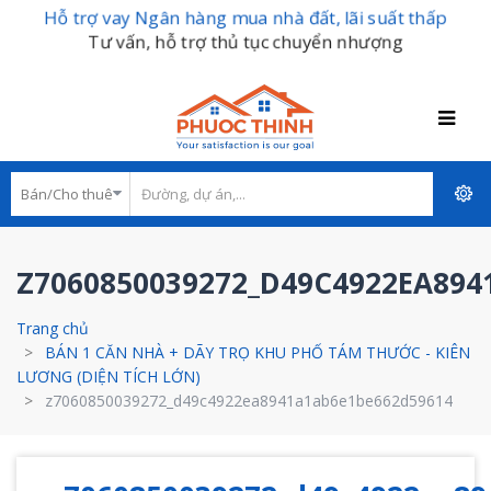
Hỗ trợ vay Ngân hàng mua nhà đất, lãi suất thấp
Tư vấn, hỗ trợ thủ tục chuyển nhượng
Z7060850039272_D49C4922EA894
Trang chủ
BÁN 1 CĂN NHÀ + DÃY TRỌ KHU PHỐ TÁM THƯỚC - KIÊN
LƯƠNG (DIỆN TÍCH LỚN)
z7060850039272_d49c4922ea8941a1ab6e1be662d59614