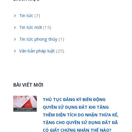
Tin tức
(7)
Tin tức mới
(15)
Tin tức phong thủy
(1)
Văn bản pháp luật
(25)
BÀI VIẾT MỚI
THỦ TỤC ĐĂNG KÝ BIẾN ĐỘNG
QUYỀN SỬ DỤNG ĐẤT KHI TĂNG
THÊM DIỆN TÍCH DO NHẬN THỪA KẾ,
TẶNG CHO QUYỀN SỬ DỤNG ĐẤT ĐÃ
CÓ GIẤY CHỨNG NHẬN THẾ NÀO?