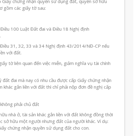
p Giấy chứng nhận quyền sử dụng đất, quyền sở hữu
sơ gồm các giấy tờ sau:
i Điều 100 Luật Đất đai và Điều 18 Nghị định
.
ác Điều 31, 32, 33 và 34 Nghị định 43/2014/NĐ-CP nếu
ền với đất.
iấy tờ liên quan đến việc miễn, giảm nghĩa vụ tài chính
ý đất đai mà nay có nhu cầu được cấp Giấy chứng nhận
 khác gắn liền với đất thì chỉ phải nộp đơn đề nghị cấp
không phải chủ đất
u nhà ở, tài sản khác gắn liền với đất không đồng thời
ộc sở hữu một người nhưng đất của người khác. Ví dụ:
iấy chứng nhận quyền sử dụng đất cho con.