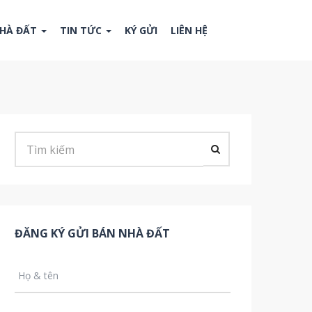
NHÀ ĐẤT
TIN TỨC
KÝ GỬI
LIÊN HỆ
ĐĂNG KÝ GỬI BÁN NHÀ ĐẤT