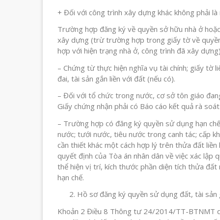
+ Đối với công trình xây dựng khác không phải là
Trường hợp đăng ký về quyền sở hữu nhà ở hoặc c
xây dựng (trừ trường hợp trong giấy tờ về quyề
hợp với hiện trạng nhà ở, công trình đã xây dựng)
– Chứng từ thực hiện nghĩa vụ tài chính; giấy tờ l
đai, tài sản gắn liền với đất (nếu có).
– Đối với tổ chức trong nước, cơ sở tôn giáo đ
Giấy chứng nhận phải có Báo cáo kết quả rà soá
– Trường hợp có đăng ký quyền sử dụng hạn chế đố
nước; tưới nước, tiêu nước trong canh tác; cấp khí
cần thiết khác một cách hợp lý trên thửa đất liề
quyết định của Tòa án nhân dân về việc xác lập 
thể hiện vị trí, kích thước phần diện tích thửa 
hạn chế.
Hồ sơ đăng ký quyền sử dụng đất, tài sản g
Khoản 2 Điều 8 Thông tư 24/2014/TT-BTNMT quy