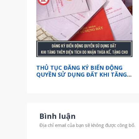
THỦ TỤC ĐĂNG KÝ BIẾN ĐỘNG
QUYỀN SỬ DỤNG ĐẤT KHI TĂNG
THÊM DIỆN TÍCH DO NHẬN THỪA
KẾ, TẶNG CHO QUYỀN SỬ DỤNG
ĐẤT ĐÃ CÓ GIẤY CHỨNG NHẬN
THẾ NÀO?
Bình luận
Địa chỉ email của bạn sẽ không được công bố.