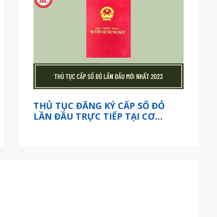
THỦ TỤC ĐĂNG KÝ CẤP SỔ ĐỎ
LẦN ĐẦU TRỰC TIẾP TẠI CƠ
QUAN CẤP TỈNH ÁP DỤNG TỪ
THÁNG 05/2023 NHƯ THẾ NÀO?