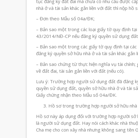
tục đăng ký đất đai mà chưa có nhu cầu được cấ
nhà ở và tài sản khác gắn liền với đất thì nộp hồ 
– Đơn theo Mẫu số 04a/ĐK;
– Bản sao một trong các loại giấy tờ quy định tạ
43/2014/NĐ-CP nếu đăng ký quyền sử dụng đất
– Bản sao một trong các giấy tờ quy định tại c
đăng ký quyền sở hữu nhà ở và tài sản khác gắn li
– Bản sao chứng từ thực hiện nghĩa vụ tài chính; g
về đất đai, tài sản gắn liền với đất (nếu có).
Lưu ý: Trường hợp người sử dụng đất đã đăng k
quyền sử dụng đất, quyền sở hữu nhà ở và tài sản
Giấy chứng nhận theo Mẫu số 04a/ĐK.
Hồ sơ trong trường hợp người sở hữu nhà 
Hồ sơ này áp dụng đối với trường hợp người sở hữ
là người sử dụng đất. Hay nói cách khác nhà thu
Cha mẹ cho con xây nhà nhưng không sang tên G