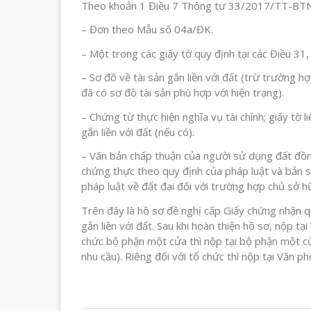
Theo khoản 1 Điều 7 Thông tư 33/2017/TT-BT
– Đơn theo Mẫu số 04a/ĐK.
– Một trong các giấy tờ quy định tại các Điều 3
– Sơ đồ về tài sản gắn liền với đất (trừ trường h
đã có sơ đồ tài sản phù hợp với hiện trạng).
– Chứng từ thực hiện nghĩa vụ tài chính; giấy tờ l
gắn liền với đất (nếu có).
– Văn bản chấp thuận của người sử dụng đất đồ
chứng thực theo quy định của pháp luật và bản 
pháp luật về đất đai đối với trường hợp chủ sở h
Trên đây là hồ sơ đề nghị cấp Giấy chứng nhận q
gắn liền với đất. Sau khi hoàn thiện hồ sơ, nộp tạ
chức bộ phận một cửa thì nộp tại bộ phận một c
nhu cầu). Riêng đối với tổ chức thì nộp tại Văn ph