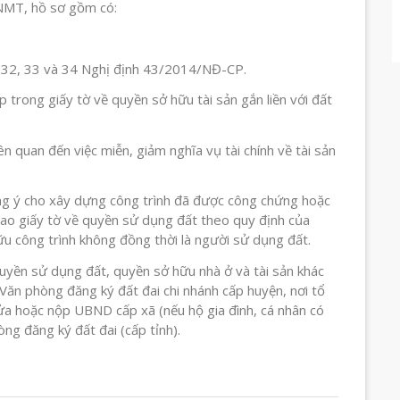
NMT, hồ sơ gồm có:
1, 32, 33 và 34 Nghị định 43/2014/NĐ-CP.
ợp trong giấy tờ về quyền sở hữu tài sản gắn liền với đất
iên quan đến việc miễn, giảm nghĩa vụ tài chính về tài sản
ng ý cho xây dựng công trình đã được công chứng hoặc
sao giấy tờ về quyền sử dụng đất theo quy định của
ữu công trình không đồng thời là người sử dụng đất.
uyền sử dụng đất, quyền sở hữu nhà ở và tài sản khác
i Văn phòng đăng ký đất đai chi nhánh cấp huyện, nơi tổ
ửa hoặc nộp UBND cấp xã (nếu hộ gia đình, cá nhân có
òng đăng ký đất đai (cấp tỉnh).