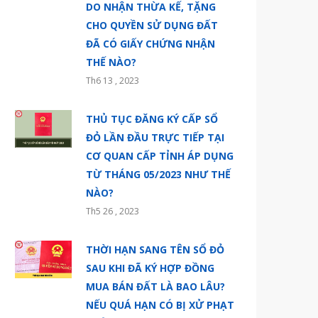
DO NHẬN THỪA KẾ, TẶNG
CHO QUYỀN SỬ DỤNG ĐẤT
ĐÃ CÓ GIẤY CHỨNG NHẬN
THẾ NÀO?
Th6 13 , 2023
THỦ TỤC ĐĂNG KÝ CẤP SỔ
ĐỎ LẦN ĐẦU TRỰC TIẾP TẠI
CƠ QUAN CẤP TỈNH ÁP DỤNG
TỪ THÁNG 05/2023 NHƯ THẾ
NÀO?
Th5 26 , 2023
THỜI HẠN SANG TÊN SỔ ĐỎ
SAU KHI ĐÃ KÝ HỢP ĐỒNG
MUA BÁN ĐẤT LÀ BAO LÂU?
NẾU QUÁ HẠN CÓ BỊ XỬ PHẠT