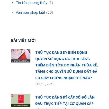
Tin tức phong thủy
(1)
Văn bản pháp luật
(25)
BÀI VIẾT MỚI
THỦ TỤC ĐĂNG KÝ BIẾN ĐỘNG
QUYỀN SỬ DỤNG ĐẤT KHI TĂNG
THÊM DIỆN TÍCH DO NHẬN THỪA KẾ,
TẶNG CHO QUYỀN SỬ DỤNG ĐẤT ĐÃ
CÓ GIẤY CHỨNG NHẬN THẾ NÀO?
Th6 13 , 2023
THỦ TỤC ĐĂNG KÝ CẤP SỔ ĐỎ LẦN
ĐẦU TRỰC TIẾP TẠI CƠ QUAN CẤP