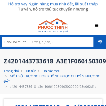
Hỗ trợ vay Ngân hàng mua nhà đất, lãi suất thấp
Tư vấn, hỗ trợ thủ tục chuyển nhượng
Z4201443733618_A3E1F06615030
Trang chủ
Tin tức
Tin tức mới
MỘT SỐ TRƯỜNG HỢP KHÔNG ĐƯỢC CHUYỂN NHƯỢNG
ĐẤT
z4201443733618_a3e1f066150309d5020520f63e062d1e