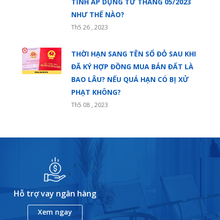
TỈNH ÁP DỤNG TỪ THÁNG 05/2023
NHƯ THẾ NÀO?
Th5 26 , 2023
THỜI HẠN SANG TÊN SỔ ĐỎ SAU KHI
ĐÃ KÝ HỢP ĐỒNG MUA BÁN ĐẤT LÀ
BAO LÂU? NẾU QUÁ HẠN CÓ BỊ XỬ
PHẠT KHÔNG?
Th5 08 , 2023
Hỗ trợ vay ngân hàng
Xem ngay