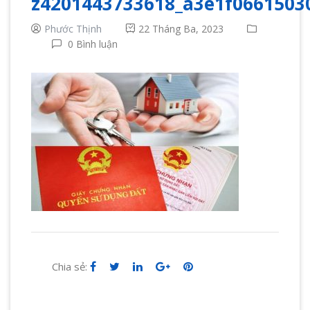
z4201443733618_a3e1f0661503
Phước Thịnh
22 Tháng Ba, 2023
0 Bình luận
Chia sẻ: