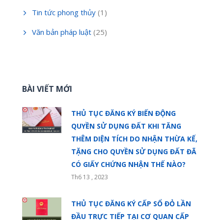
Tin tức phong thủy
(1)
Văn bản pháp luật
(25)
BÀI VIẾT MỚI
THỦ TỤC ĐĂNG KÝ BIẾN ĐỘNG
QUYỀN SỬ DỤNG ĐẤT KHI TĂNG
THÊM DIỆN TÍCH DO NHẬN THỪA KẾ,
TẶNG CHO QUYỀN SỬ DỤNG ĐẤT ĐÃ
CÓ GIẤY CHỨNG NHẬN THẾ NÀO?
Th6 13 , 2023
THỦ TỤC ĐĂNG KÝ CẤP SỔ ĐỎ LẦN
ĐẦU TRỰC TIẾP TẠI CƠ QUAN CẤP