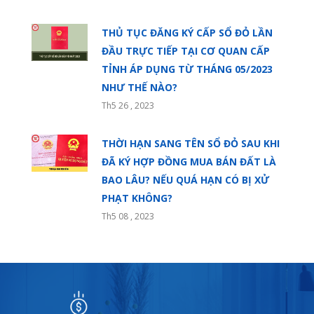
THỦ TỤC ĐĂNG KÝ CẤP SỔ ĐỎ LẦN
ĐẦU TRỰC TIẾP TẠI CƠ QUAN CẤP
TỈNH ÁP DỤNG TỪ THÁNG 05/2023
NHƯ THẾ NÀO?
Th5 26 , 2023
THỜI HẠN SANG TÊN SỔ ĐỎ SAU KHI
ĐÃ KÝ HỢP ĐỒNG MUA BÁN ĐẤT LÀ
BAO LÂU? NẾU QUÁ HẠN CÓ BỊ XỬ
PHẠT KHÔNG?
Th5 08 , 2023