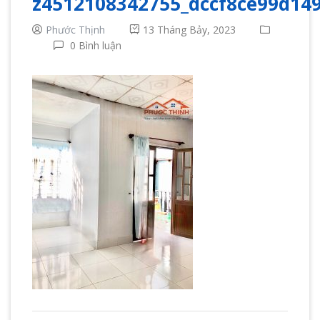
z4512108342755_dccf8ce99d14
Phước Thịnh
13 Tháng Bảy, 2023
0 Bình luận