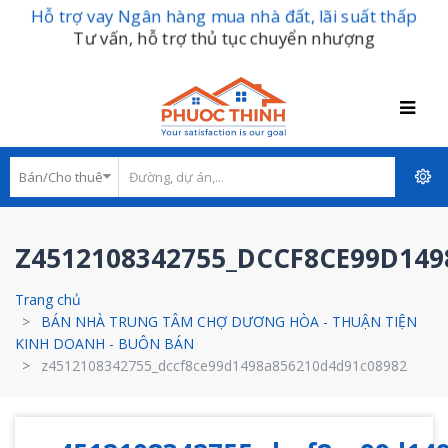
Hỗ trợ vay Ngân hàng mua nhà đất, lãi suất thấp
Tư vấn, hỗ trợ thủ tục chuyển nhượng
Z4512108342755_DCCF8CE99D14
Trang chủ
BÁN NHÀ TRUNG TÂM CHỢ DƯƠNG HÒA - THUẬN TIỆN
KINH DOANH - BUÔN BÁN
z4512108342755_dccf8ce99d1498a856210d4d91c08982