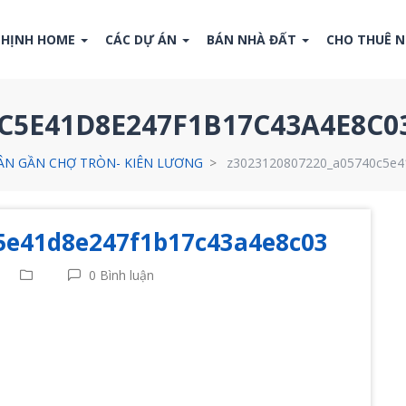
THỊNH HOME
CÁC DỰ ÁN
BÁN NHÀ ĐẤT
CHO THUÊ 
0C5E41D8E247F1B17C43A4E8C0
ÂN GẦN CHỢ TRÒN- KIÊN LƯƠNG
z3023120807220_a05740c5e4
5e41d8e247f1b17c43a4e8c03
0 Bình luận