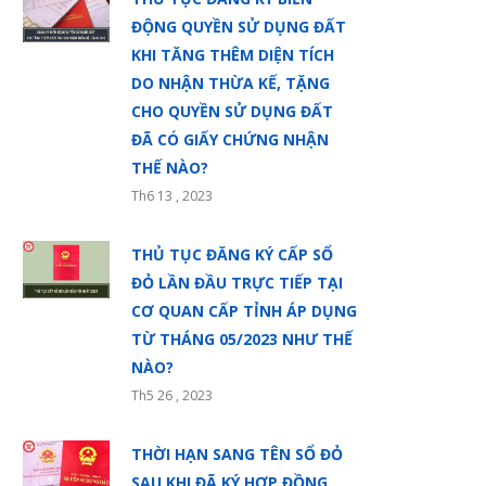
ĐỘNG QUYỀN SỬ DỤNG ĐẤT
KHI TĂNG THÊM DIỆN TÍCH
DO NHẬN THỪA KẾ, TẶNG
CHO QUYỀN SỬ DỤNG ĐẤT
ĐÃ CÓ GIẤY CHỨNG NHẬN
THẾ NÀO?
Th6 13 , 2023
THỦ TỤC ĐĂNG KÝ CẤP SỔ
ĐỎ LẦN ĐẦU TRỰC TIẾP TẠI
CƠ QUAN CẤP TỈNH ÁP DỤNG
TỪ THÁNG 05/2023 NHƯ THẾ
NÀO?
Th5 26 , 2023
THỜI HẠN SANG TÊN SỔ ĐỎ
SAU KHI ĐÃ KÝ HỢP ĐỒNG