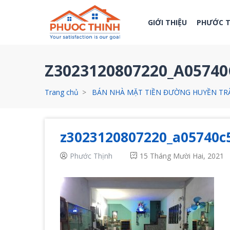
GIỚI THIỆU
PHƯỚC 
Z3023120807220_A0574
Trang chủ
BÁN NHÀ MẶT TIỀN ĐƯỜNG HUYỀN TR
z3023120807220_a05740c
Phước Thịnh
15 Tháng Mười Hai, 2021