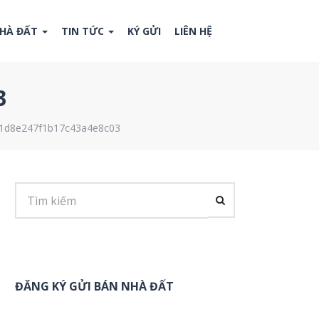
NHÀ ĐẤT
TIN TỨC
KÝ GỬI
LIÊN HỆ
3
1d8e247f1b17c43a4e8c03
ĐĂNG KÝ GỬI BÁN NHÀ ĐẤT