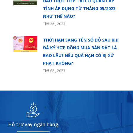
ĐẦU TRỰC TIẾP TẠI CƠ QUAN CẤP
TỈNH ÁP DỤNG TỪ THÁNG 05/2023
NHƯ THẾ NÀO?
Th5 26 , 2023
THỜI HẠN SANG TÊN SỔ ĐỎ SAU KHI
ĐÃ KÝ HỢP ĐỒNG MUA BÁN ĐẤT LÀ
BAO LÂU? NẾU QUÁ HẠN CÓ BỊ XỬ
PHẠT KHÔNG?
Th5 08 , 2023
Hỗ trợ vay ngân hàng