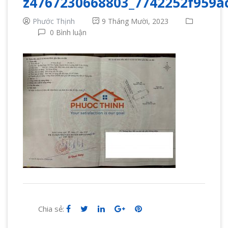
z4767230668803_7742252f959a
Phước Thịnh
9 Tháng Mười, 2023
0 Bình luận
Chia sẻ: