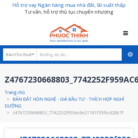
Hỗ trợ vay Ngân hàng mua nhà đất, lãi suất thấp
Tư vấn, hỗ trợ thủ tục chuyển nhượng
Z4767230668803_7742252F959AC
Trang chủ
BÁN ĐẤT HÒN NGHỆ - GIÁ ĐẦU TƯ - THÍCH HỢP NGHỈ
DƯỠNG
z4767230668803_7742252f959ac6e217d1f35f6cd28b7f