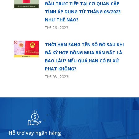
ĐẦU TRỰC TIẾP TẠI CƠ QUAN CẤP
TỈNH ÁP DỤNG TỪ THÁNG 05/2023
NHƯ THẾ NÀO?
Th5 26 , 2023
THỜI HẠN SANG TÊN SỔ ĐỎ SAU KHI
ĐÃ KÝ HỢP ĐỒNG MUA BÁN ĐẤT LÀ
BAO LÂU? NẾU QUÁ HẠN CÓ BỊ XỬ
PHẠT KHÔNG?
Th5 08 , 2023
Hỗ trợ vay ngân hàng