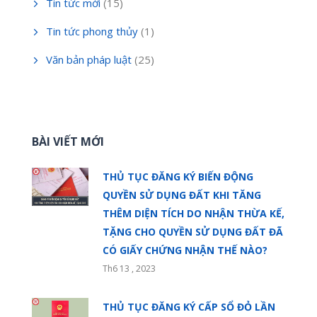
Tin tức mới
(15)
Tin tức phong thủy
(1)
Văn bản pháp luật
(25)
BÀI VIẾT MỚI
THỦ TỤC ĐĂNG KÝ BIẾN ĐỘNG
QUYỀN SỬ DỤNG ĐẤT KHI TĂNG
THÊM DIỆN TÍCH DO NHẬN THỪA KẾ,
TẶNG CHO QUYỀN SỬ DỤNG ĐẤT ĐÃ
CÓ GIẤY CHỨNG NHẬN THẾ NÀO?
Th6 13 , 2023
THỦ TỤC ĐĂNG KÝ CẤP SỔ ĐỎ LẦN